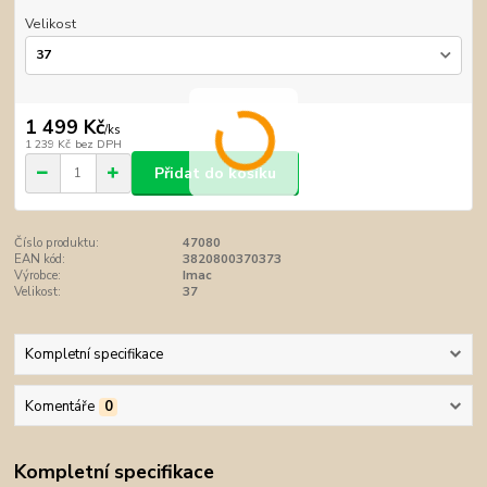
Velikost
1 499 Kč
/
ks
1 239 Kč
bez DPH
Přidat do košíku
Číslo produktu:
47080
EAN kód:
3820800370373
Výrobce:
Imac
Velikost:
37
Kompletní specifikace
Komentáře
0
Kompletní specifikace