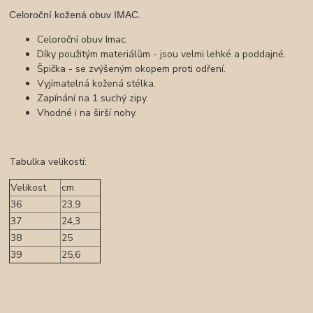
Celoroční kožená obuv IMAC.
Celoroční obuv Imac.
Díky použitým materiálům - jsou velmi lehké a poddajné.
Špička - se zvýšeným okopem proti odření.
Vyjímatelná kožená stélka.
Zapínání na 1 suchý zipy.
Vhodné i na širší nohy.
Tabulka velikostí:
Velikost
cm
36
23,9
37
24,3
38
25
39
25,6