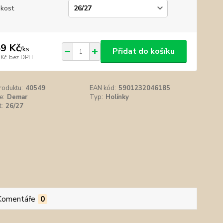
ikost
9 Kč
/
ks
Přidat do košíku
 Kč
bez DPH
roduktu:
40549
EAN kód:
5901232046185
e:
Demar
Typ:
Holínky
t:
26/27
Komentáře
0