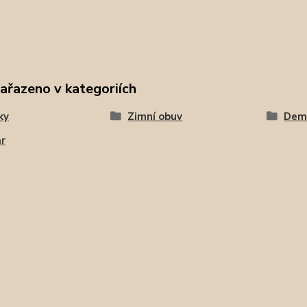
zařazeno v kategoriích
ky
Zimní obuv
Dem
r