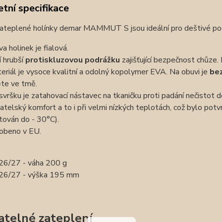
tní specifikace
ateplené holínky demar MAMMUT S jsou ideální pro deštivé podz
va holinek je fialová.
í hrubší
protiskluzovou podrážku
zajišťující bezpečnost chůze. 
eriál je vysoce kvalitní a odolný kopolymer EVA. Na obuvi je
bez
ěte ve tmě.
svršku je zatahovací nástavec na tkaničku proti padání nečistot 
vatelský komfort a to i při velmi nízkých teplotách, což bylo po
tován do - 30°C).
obeno v EU.
 26/27 - váha 200 g
 26/27 - výška 195 mm
atelné zateplení