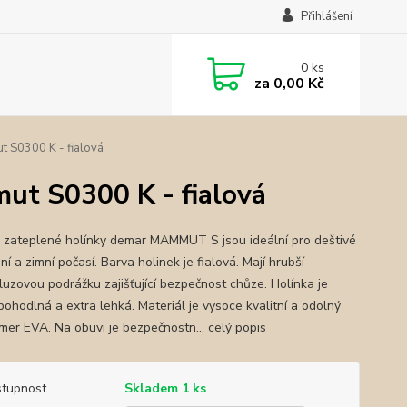
Přihlášení
0
ks
za
0,00 Kč
 S0300 K - fialová
ut S0300 K - fialová
 zateplené holínky demar MAMMUT S jsou ideální pro deštivé
í a zimní počasí. Barva holinek je fialová. Mají hrubší
kluzovou podrážku zajišťující bezpečnost chůze. Holínka je
pohodlná a extra lehká. Materiál je vysoce kvalitní a odolný
mer EVA. Na obuvi je bezpečnostn...
celý popis
tupnost
Skladem 1 ks