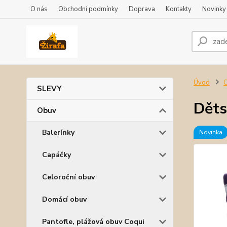
O nás
Obchodní podmínky
Doprava
Kontakty
Novinky
Úvod
SLEVY
Děts
Obuv
Balerínky
Novinka
Capáčky
Celoroční obuv
Domácí obuv
Pantofle, plážová obuv Coqui