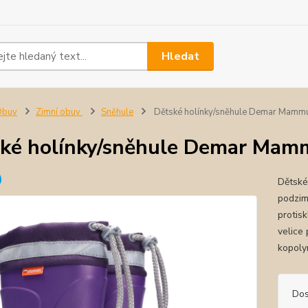
Hledat
Obuv
Zimní obuv
Sněhule
Dětské holínky/sněhule Demar Mammut
ké holínky/sněhule Demar Mamm
Dětské
podzimn
protis
velice 
kopoly
Dos