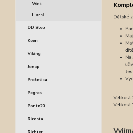
Komple
Wink
Lurchi
Dětské z
DD Step
Bar
Maj
Keen
Mat
dít
Viking
Na 
uži
Jonap
tes
Vyr
Protetika
Pegres
Velikost
Velikost
Ponte20
Ricosta
Vyjím
Richter