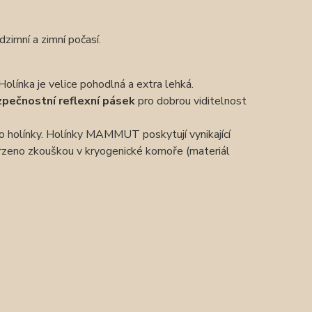
imní a zimní počasí.
Holínka je velice pohodlná a extra lehká.
pečnostní reflexní pásek
pro dobrou viditelnost
do holínky. Holínky MAMMUT poskytují vynikající
tvrzeno zkouškou v kryogenické komoře (materiál