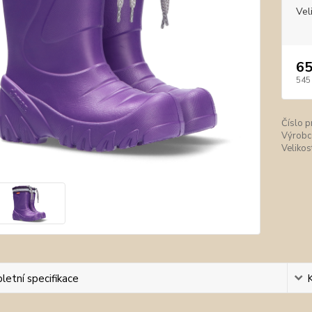
Vel
65
545
Číslo p
Výrobc
Velikos
etní specifikace