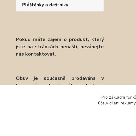
Pláštěnky a deštníky
Pokud máte zájem o produkt, který
jste na stránkách nenašli, neváhejte
nás kontaktovat.
Obuv je současně prodávána v
kamenné prodejně, vyčkejte tedy na
potvrzení objednávky emailem.
Pro základní funk
účely cílení reklam
Děkujeme.