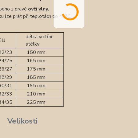
beno z pravé
ovčí vlny
.
u lze prát při teplotách do 40°C.
délka vnitřní
EU
stélky
22/23
150 mm
24/25
165 mm
26/27
175 mm
28/29
185 mm
30/31
195 mm
32/33
210 mm
34/35
225 mm
Velikosti