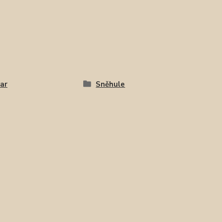
ar
Sněhule