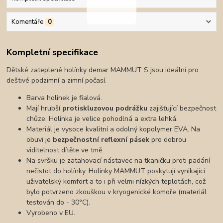
Komentáře
0
Kompletní specifikace
Dětské zateplené holínky demar MAMMUT S jsou ideální pro
deštivé podzimní a zimní počasí.
Barva holinek je fialová.
Mají hrubší
protiskluzovou podrážku
zajišťující bezpečnost
chůze. Holínka je velice pohodlná a extra lehká.
Materiál je vysoce kvalitní a odolný kopolymer EVA. Na
obuvi je
bezpečnostní reflexní pásek
pro dobrou
viditelnost dítěte ve tmě.
Na svršku je zatahovací nástavec na tkaničku proti padání
nečistot do holínky. Holínky MAMMUT poskytují vynikající
uživatelský komfort a to i při velmi nízkých teplotách, což
bylo potvrzeno zkouškou v kryogenické komoře (materiál
testován do - 30°C).
Vyrobeno v EU.