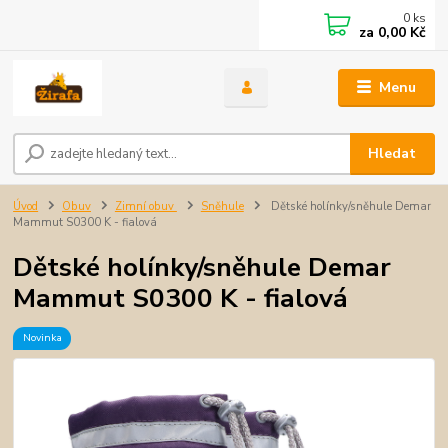
0
ks
za
0,00 Kč
Menu
Hledat
Úvod
Obuv
Zimní obuv
Sněhule
Dětské holínky/sněhule Demar
Mammut S0300 K - fialová
Dětské holínky/sněhule Demar
Mammut S0300 K - fialová
Novinka