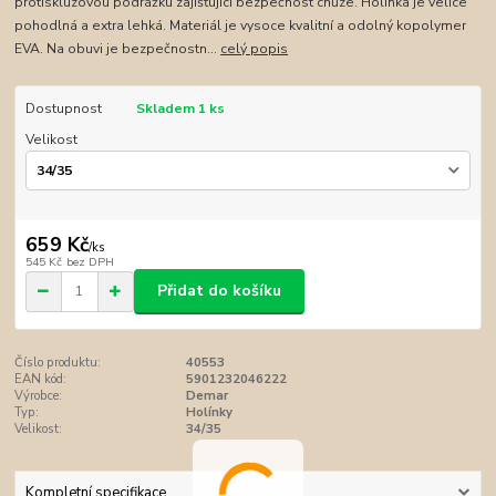
protiskluzovou podrážku zajišťující bezpečnost chůze. Holínka je velice
pohodlná a extra lehká. Materiál je vysoce kvalitní a odolný kopolymer
EVA. Na obuvi je bezpečnostn...
celý popis
Dostupnost
Skladem 1 ks
Velikost
659 Kč
/
ks
545 Kč
bez DPH
Přidat do košíku
Číslo produktu:
40553
EAN kód:
5901232046222
Výrobce:
Demar
Typ:
Holínky
Velikost:
34/35
Kompletní specifikace