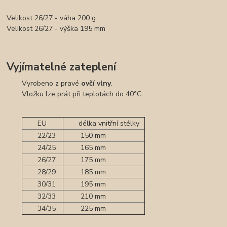
Velikost 26/27 - váha 200 g
Velikost 26/27 - výška 195 mm
Vyjímatelné zateplení
Vyrobeno z pravé
ovčí vlny
.
Vložku lze prát při teplotách do 40°C.
EU
délka vnitřní stélky
22/23
150 mm
24/25
165 mm
26/27
175 mm
28/29
185 mm
30/31
195 mm
32/33
210 mm
34/35
225 mm