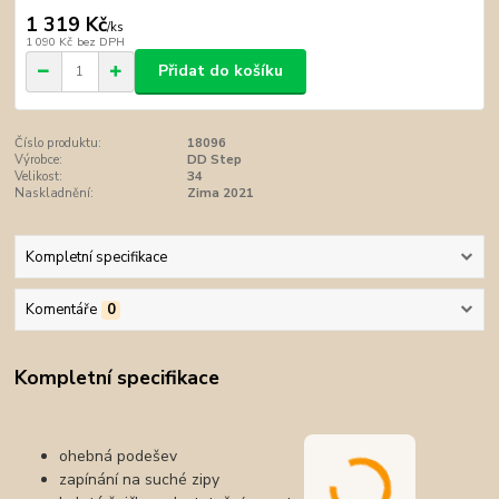
1 319 Kč
/
ks
1 090 Kč
bez DPH
Přidat do košíku
Číslo produktu:
18096
Výrobce:
DD Step
Velikost:
34
Naskladnění:
Zima 2021
Kompletní specifikace
Komentáře
0
Kompletní specifikace
ohebná podešev
zapínání na suché zipy