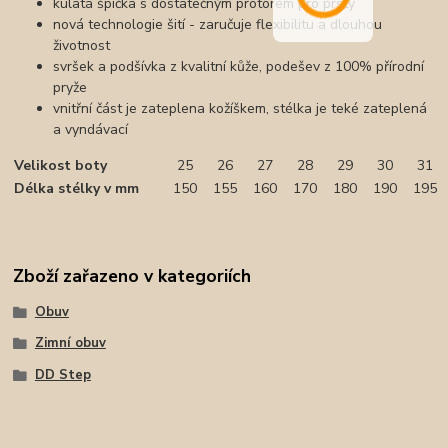
kulatá špička s dostatečným protorem pro prsty
nová technologie šití - zaručuje flexibilitu a dlouhou
životnost
svršek a podšívka z kvalitní kůže, podešev z 100% přírodní
pryže
vnitřní část je zateplena kožíškem, stélka je teké zateplená
a vyndávací
Velikost boty
25
26
27
28
29
30
31
Délka stélky v mm
150
155
160
170
180
190
195
Zboží zařazeno v kategoriích
Obuv
Zimní obuv
DD Step