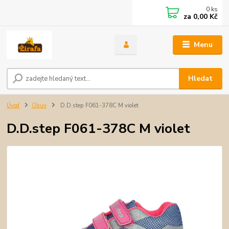
0
ks
za
0,00 Kč
Menu
Hledat
Úvod
Obuv
D.D.step F061-378C M violet
D.D.step F061-378C M violet