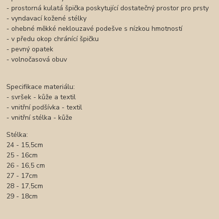
- prostorná kulatá špička poskytující dostatečný prostor pro prsty
- vyndavací kožené stélky
- ohebné měkké neklouzavé podešve s nízkou hmotností
- v předu okop chránící špičku
- pevný opatek
- volnočasová obuv
Specifikace materiálu:
- svršek - kůže a textil
- vnitřní podšívka - textil
- vnitřní stélka - kůže
Stélka:
24 - 15,5cm
25 - 16cm
26 - 16,5 cm
27 - 17cm
28 - 17,5cm
29 - 18cm