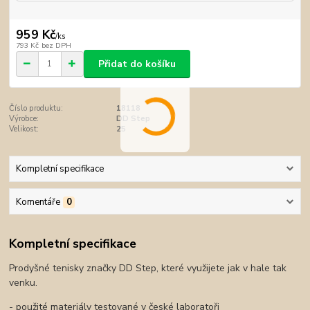
959 Kč
/
ks
793 Kč
bez DPH
Přidat do košíku
Číslo produktu:
18118
Výrobce:
DD Step
Velikost:
25
Kompletní specifikace
Komentáře
0
Kompletní specifikace
Prodyšné tenisky značky DD Step, které využijete jak v hale tak
venku.
- použité materiály testované v české laboratoři