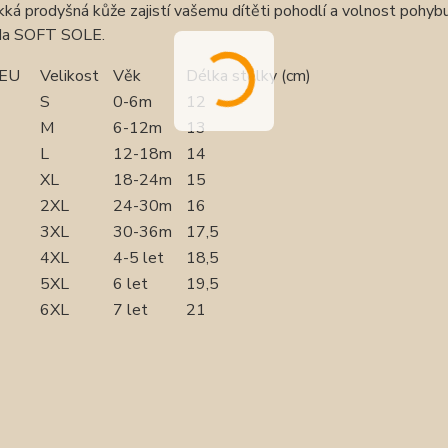
ká prodyšná kůže zajistí vašemu dítěti pohodlí a volnost pohybu
da SOFT SOLE.
 EU
Velikost
Věk
Délka stélky (cm)
S
0-6m
12
M
6-12m
13
L
12-18m
14
XL
18-24m
15
2XL
24-30m
16
3XL
30-36m
17,5
4XL
4-5 let
18,5
5XL
6 let
19,5
6XL
7 let
21