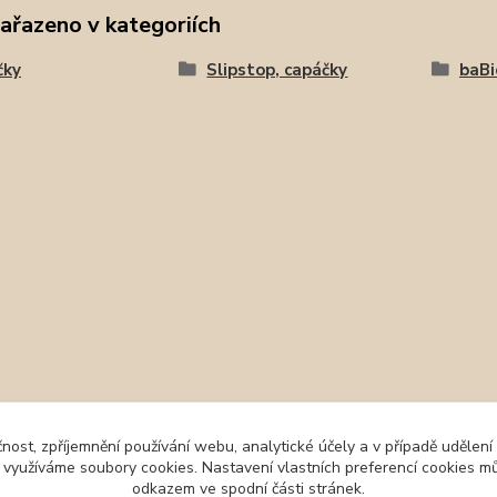
zařazeno v kategoriích
čky
Slipstop, capáčky
baBi
čnost, zpříjemnění používání webu, analytické účely a v případě udělení
y využíváme soubory cookies. Nastavení vlastních preferencí cookies mů
odkazem ve spodní části stránek.