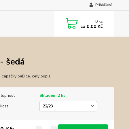
Přihlášení
0
ks
za
0,00 Kč
- šedá
 capáčky baBice.
celý popis
tupnost
Skladem 2 ks
ikost