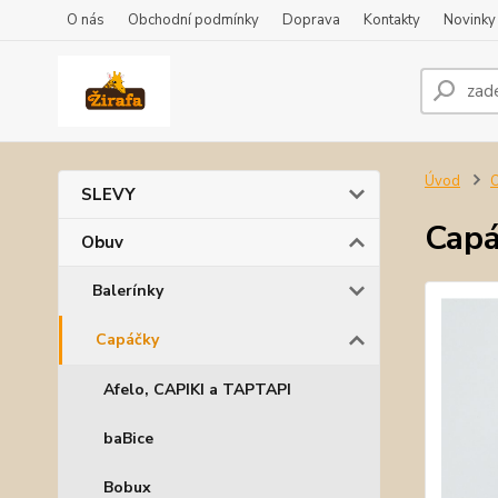
O nás
Obchodní podmínky
Doprava
Kontakty
Novinky
Úvod
SLEVY
Capá
Obuv
Balerínky
Capáčky
Afelo, CAPIKI a TAPTAPI
baBice
Bobux