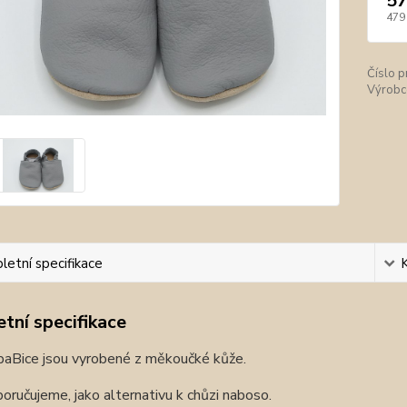
57
479
Číslo p
Výrobc
etní specifikace
tní specifikace
baBice jsou vyrobené z měkoučké kůže.
oručujeme, jako alternativu k chůzi naboso.