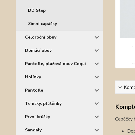
DD Step
Zimní capáčky
Celoroční obuv
Domácí obuv
Pantofle, plážová obuv Coqui
Holínky
Kompl
Pantofle
Tenisky, plátěnky
Komple
První krůčky
Capáčky 
Sandály
Dop