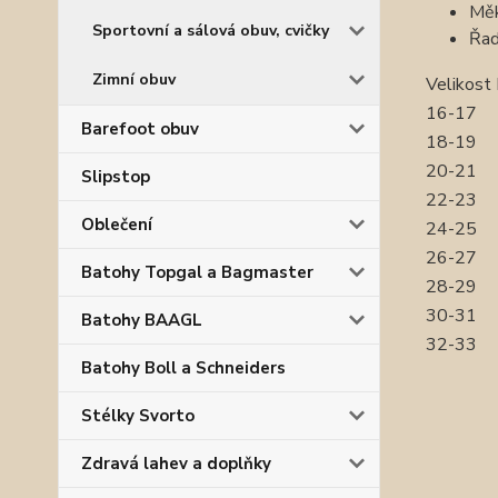
Měk
Sportovní a sálová obuv, cvičky
Řa
Zimní obuv
Velikost
16-17
Barefoot obuv
18-19
20-21
Slipstop
22-23
Oblečení
24-25
26-27
Batohy Topgal a Bagmaster
28-29
30-31
Batohy BAAGL
32-33
Batohy Boll a Schneiders
Stélky Svorto
Zdravá lahev a doplňky