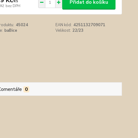
9 Kč
/
ks
Přidat do košíku
 Kč
bez DPH
roduktu:
45024
EAN kód:
4251132709071
e:
baBice
Velikost:
22/23
Komentáře
0