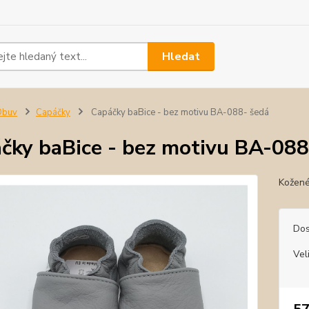
Hledat
Obuv
Capáčky
Capáčky baBice - bez motivu BA-088- šedá
čky baBice - bez motivu BA-088
Kožené
Dos
Vel