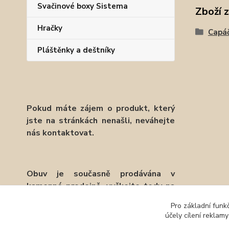
Svačinové boxy Sistema
Zboží 
Hračky
Capá
Pláštěnky a deštníky
Pokud máte zájem o produkt, který
jste na stránkách nenašli, neváhejte
nás kontaktovat.
Obuv je současně prodávána v
kamenné prodejně, vyčkejte tedy na
potvrzení objednávky emailem.
Pro základní funk
účely cílení reklam
Děkujeme.