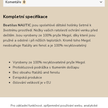
Komentáře
0
Kompletní specifikace
Boatilus NAUTIC
jsou spolehlivé dětské holínky šetrné k
životnímu prostředí. Nožky vašich ratolestí ochrání venku před
deštěm. Jsou vyrobeny ze 100% pryže Megol, díky které jsou
pružné a odolné i při nižších teplotách. Kromě toho Megol
neobsahuje ftaláty ani fenol a je 100% recyklovatelný.
Vyrobeny ze 100% recyklovatelné pryže Megol
Protiskluzová podrážka s tlumením došlapu
Bez obsahu ftalátů and fenolu
Evropská produkce
číslování velikostí je v EU
Zboží zařazeno v kategoriích
Pro základní funkčnost, zpříjemnění používání webu, analytické