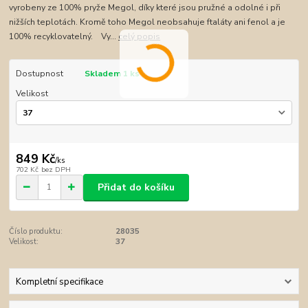
vyrobeny ze 100% pryže Megol, díky které jsou pružné a odolné i při
nižších teplotách. Kromě toho Megol neobsahuje ftaláty ani fenol a je
100% recyklovatelný. Vy...
celý popis
Dostupnost
Skladem 1 ks
Velikost
849 Kč
/
ks
702 Kč
bez DPH
Přidat do košíku
Číslo produktu:
28035
Velikost:
37
Kompletní specifikace