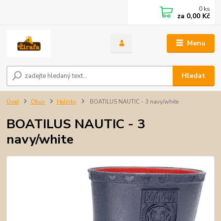
0
ks
za
0,00 Kč
Menu
Hledat
Úvod
Obuv
Holínky
BOATILUS NAUTIC - 3 navy/white
BOATILUS NAUTIC - 3
navy/white