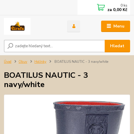
0
ks
za
0,00 Kč
Menu
Hledat
Úvod
Obuv
Holínky
BOATILUS NAUTIC - 3 navy/white
BOATILUS NAUTIC - 3
navy/white