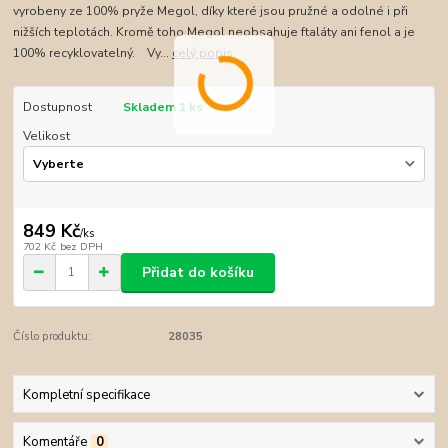
vyrobeny ze 100% pryže Megol, díky které jsou pružné a odolné i při
nižších teplotách. Kromě toho Megol neobsahuje ftaláty ani fenol a je
100% recyklovatelný. Vy...
celý popis
Dostupnost
Skladem 1 ks
Velikost
849 Kč
/
ks
702 Kč
bez DPH
Přidat do košíku
Číslo produktu:
28035
Kompletní specifikace
Komentáře
0