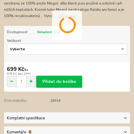
vyrobeny ze 100% pryže Megol, díky které jsou pružné a odolné i při
nižších teplotách. Kromě toho Megol neobsahuje ftaláty ani fenol a je
100% recyklovatelný. Vyrob...
celý popis
Dostupnost
Skladem 5 ks
Velikost
699 Kč
/
ks
578 Kč
bez DPH
Přidat do košíku
Číslo produktu:
28016
Kompletní specifikace
Komentáře
0