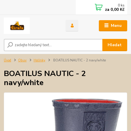
0
ks
za
0,00 Kč
Menu
Hledat
Úvod
Obuv
Holínky
BOATILUS NAUTIC - 2 navy/white
BOATILUS NAUTIC - 2
navy/white