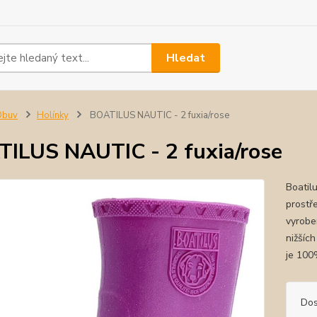
Hledat
Obuv
Holínky
BOATILUS NAUTIC - 2 fuxia/rose
ILUS NAUTIC - 2 fuxia/rose
Boatil
prostř
vyrobe
nižšíc
je 100
Dos