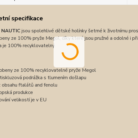
tní specifikace
s NAUTIC
jsou spolehlivé dětské holínky šetrné k životnímu pros
beny ze 100% pryže Megol, díky které jsou pružné a odolné i př
 a je 100% recyklovatelný.
obeny ze 100% recyklovatelné pryže Megol
tiskluzová podrážka s tlumením došlapu
 obsahu ftalátů and fenolu
opská produkce
lování velikostí je v EU