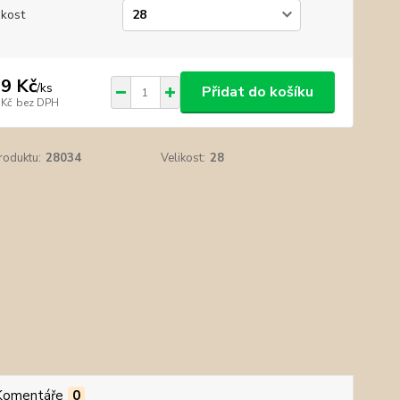
ikost
9 Kč
/
ks
Přidat do košíku
 Kč
bez DPH
roduktu:
28034
Velikost:
28
Komentáře
0