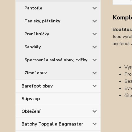
Pantofle
Komple
Tenisky, plátěnky
Boatilu
První krůčky
Jsou vyro
ani fenol
Sandály
Sportovní a sálová obuv, cvičky
Vyr
Zimní obuv
Pro
Bez
Barefoot obuv
Evr
čís
Slipstop
Oblečení
Batohy Topgal a Bagmaster