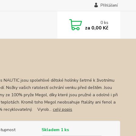
Přihlášení
0
ks
za
0,00 Kč
us NAUTIC jsou spolehlivé dětské holínky šetrné k životnímu
edí. Nožky vašich ratolestí ochrání venku před deštěm. Jsou
ny ze 100% pryže Megol, díky které jsou pružné a odolné i při
h teplotách. Kromě toho Megol neobsahuje ftaláty ani fenol a
% recyklovatelný. Vyrob...
celý popis
tupnost
Skladem 1 ks