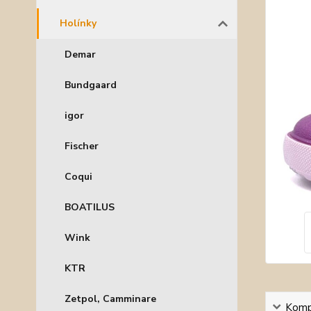
Holínky
Demar
Bundgaard
igor
Fischer
Coqui
BOATILUS
Wink
KTR
Zetpol, Camminare
Kompl