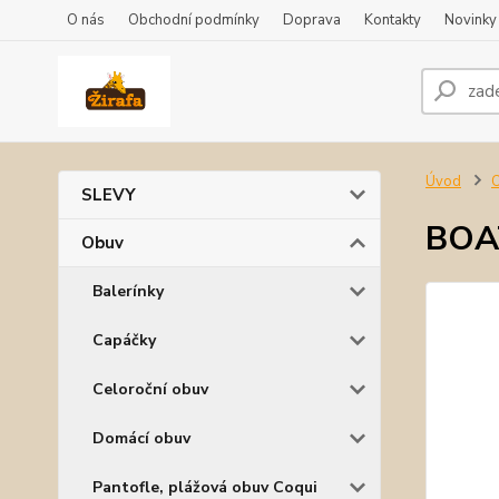
O nás
Obchodní podmínky
Doprava
Kontakty
Novinky
Úvod
SLEVY
BOAT
Obuv
Balerínky
Capáčky
Celoroční obuv
Domácí obuv
Pantofle, plážová obuv Coqui