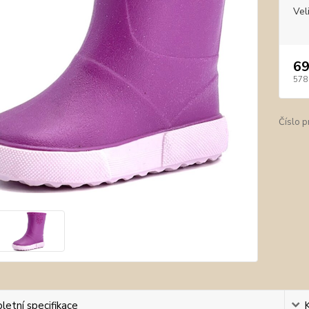
Vel
69
578
Číslo p
etní specifikace