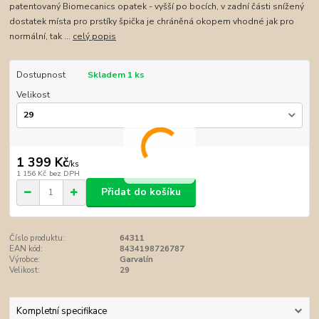
patentovaný Biomecanics opatek - vyšší po bocích, v zadní části snížený
dostatek místa pro prstíky špička je chráněná okopem vhodné jak pro
normální, tak ...
celý popis
Dostupnost
Skladem 1 ks
Velikost
1 399 Kč
/
ks
1 156 Kč
bez DPH
Přidat do košíku
Číslo produktu:
64311
EAN kód:
8434198726787
Výrobce:
Garvalín
Velikost:
29
Kompletní specifikace