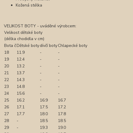
Kožená stélka
VELIKOST BOTY - uváděné výrobcem:
Velikost dětské boty
(délka chodidla v cm)
Bota č
Dětské boty
dívčí boty
Chlapecké boty
18
11.9
-
-
19
12.4
-
-
20
13.2
-
-
21
13.7
-
-
22
14.3
-
-
23
14.8
-
-
24
15.6
-
-
25
16.2
16.9
16.7
26
17.1
17.5
17.2
27
17.7
18.0
17.8
28
-
18.5
18.5
29
-
19.3
19.0