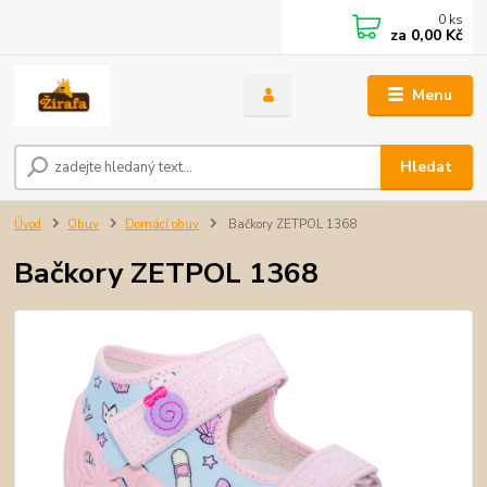
0
ks
za
0,00 Kč
Menu
Hledat
Úvod
Obuv
Domácí obuv
Bačkory ZETPOL 1368
Bačkory ZETPOL 1368