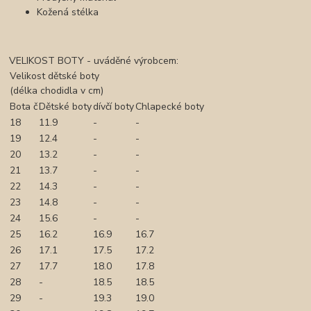
Kožená stélka
VELIKOST BOTY - uváděné výrobcem:
Velikost dětské boty
(délka chodidla v cm)
Bota č
Dětské boty
dívčí boty
Chlapecké boty
18
11.9
-
-
19
12.4
-
-
20
13.2
-
-
21
13.7
-
-
22
14.3
-
-
23
14.8
-
-
24
15.6
-
-
25
16.2
16.9
16.7
26
17.1
17.5
17.2
27
17.7
18.0
17.8
28
-
18.5
18.5
29
-
19.3
19.0