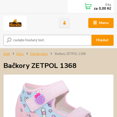
0
ks
za
0,00 Kč
Menu
Hledat
Úvod
Obuv
Domácí obuv
Bačkory ZETPOL 1368
Bačkory ZETPOL 1368