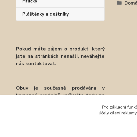
Hračky
Domá
Pláštěnky a deštníky
Pokud máte zájem o produkt, který
jste na stránkách nenašli, neváhejte
nás kontaktovat.
Obuv je současně prodávána v
kamenné prodejně, vyčkejte tedy na
potvrzení objednávky emailem.
Pro základní funk
účely cílení reklam
Děkujeme.