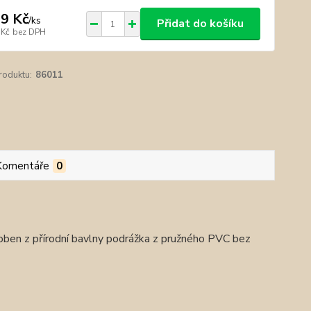
9 Kč
/
ks
Přidat do košíku
 Kč
bez DPH
roduktu:
86011
Komentáře
0
roben z přírodní bavlny podrážka z pružného PVC bez