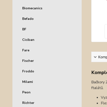
Biomecanics
Befado
BF
Ciciban
Fare
Kompl
Fischer
Froddo
Komple
Milami
Bačkory Z
ftalátů.
Peon
Vyz
Richter
Fle