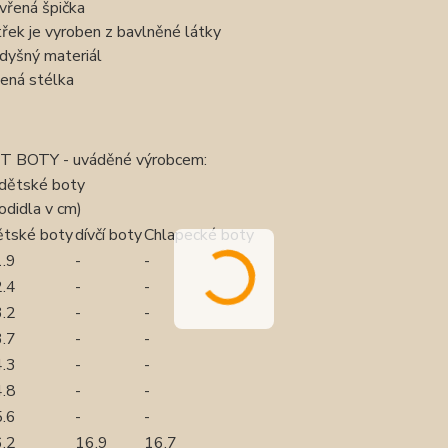
vřená špička
třek je vyroben z bavlněné látky
dyšný materiál
ená stélka
T BOTY - uváděné výrobcem:
 dětské boty
odidla v cm)
tské boty
dívčí boty
Chlapecké boty
.9
-
-
.4
-
-
.2
-
-
.7
-
-
.3
-
-
.8
-
-
.6
-
-
.2
16.9
16.7