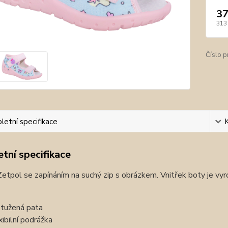
37
313
Číslo p
etní specifikace
tní specifikace
etpol se zapínáním na suchý zip s obrázkem. Vnitřek boty je vy
tužená pata
xibilní podrážka