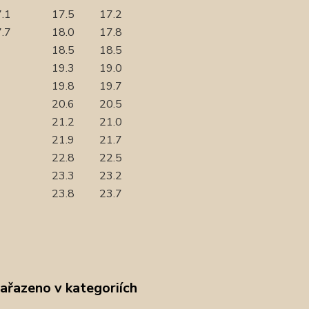
.1
17.5
17.2
.7
18.0
17.8
18.5
18.5
19.3
19.0
19.8
19.7
20.6
20.5
21.2
21.0
21.9
21.7
22.8
22.5
23.3
23.2
23.8
23.7
zařazeno v kategoriích