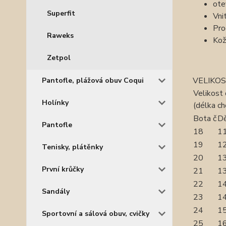
ote
Superfit
Vni
Pro
Raweks
Kož
Zetpol
VELIKOS
Pantofle, plážová obuv Coqui
Velikost
Holínky
(délka ch
Bota č
Dě
Pantofle
18
11
19
12
Tenisky, plátěnky
20
13
První krůčky
21
13
22
14
Sandály
23
14
24
15
Sportovní a sálová obuv, cvičky
25
16