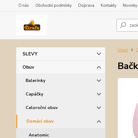
O nás
Obchodní podmínky
Doprava
Kontakty
Novinky
Úvod
SLEVY
Bač
Obuv
Balerínky
Capáčky
Celoroční obuv
Domácí obuv
Anatomic