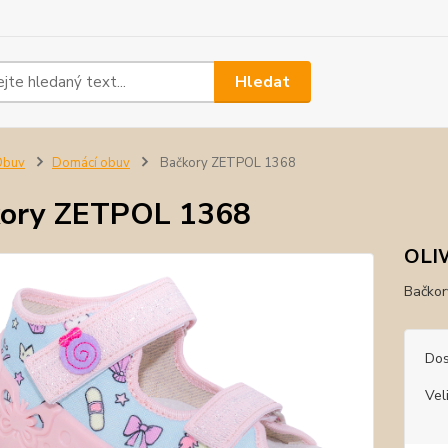
Hledat
Obuv
Domácí obuv
Bačkory ZETPOL 1368
kory ZETPOL 1368
OLI
Bačkor
Dos
Vel