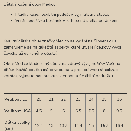
Dětská kožená obuv Medico.
Hladká kůže, flexibilní podešev, vyjímatelná stélka.
Vnitřní podšívka beránek + zateplená stélka beránkem.
Kvalitní dětská obuv značky Medico se vyrábí na Slovensku a
zaměřujeme se na důležité aspekty, které utvářejí celkový vývoj
člověka už od raného dětství.
Obuv Medico klade silný důraz na zdravý vývoj nožičky Vašeho
dítěte. Každá botička má pevnou patu pro správnou stabilizaci
kotníku, vyjímatelnou stélku s klenbou a flexibilní podrážku.
Velikost EU
20
21
22
23
24
25
26
Velikost USA
4,5
5
6
6,5
7,5
8
9,5
Délka stélky
12,4
13
13,7
14,4
15
15,7
16,4
(cm)