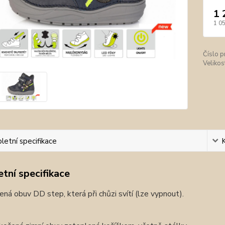
1 
1 0
Číslo p
Velikos
etní specifikace
tní specifikace
ená obuv DD step, která při chůzi svítí (lze vypnout).