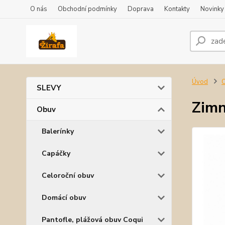
O nás
Obchodní podmínky
Doprava
Kontakty
Novinky
Úvod
SLEVY
Zimn
Obuv
Balerínky
Capáčky
Celoroční obuv
Domácí obuv
Pantofle, plážová obuv Coqui