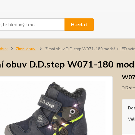
Hledat
Obuv
Zimní obuv
Zimní obuv D.D.step W071-180 modrá + LED svíc
í obuv D.D.step W071-180 modr
W07
D.D.st
Dos
Vel