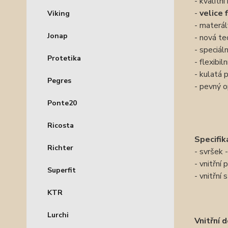
- kvalitn
-
velice 
Viking
- materál
Jonap
- nová tec
- speciáln
Protetika
- flexibi
- kulatá 
Pegres
- pevný 
Ponte20
Ricosta
Specifik
Richter
- svršek 
- vnitřní
Superfit
- vnitřní 
KTR
Lurchi
Vnitřní 