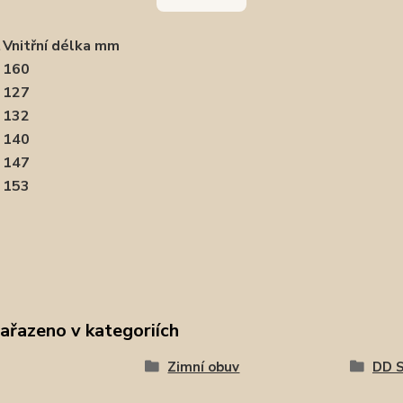
t
Vnitřní délka mm
160
127
132
140
147
153
zařazeno v kategoriích
Zimní obuv
DD 