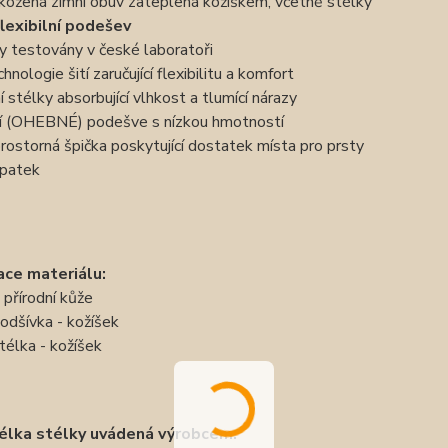
í kožená zimní obuv zateplená kožíškem, včetně stélky
flexibilní podešev
y testovány v české laboratoři
hnologie šití zaručující flexibilitu a komfort
í stélky absorbující vlhkost a tlumící nárazy
lní (OHEBNÉ) podešve s nízkou hmotností
prostorná špička poskytující dostatek místa pro prsty
opatek
ace materiálu:
- přírodní kůže
 podšívka - kožíšek
stélka - kožíšek
délka stélky uvádená výrobcem: