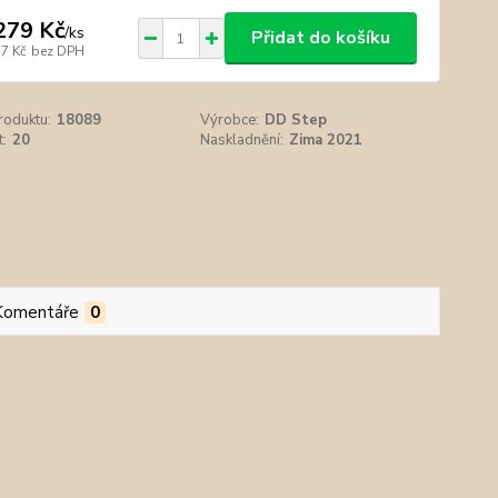
279 Kč
/
ks
Přidat do košíku
57 Kč
bez DPH
roduktu:
18089
Výrobce:
DD Step
t:
20
Naskladnění:
Zima 2021
Komentáře
0