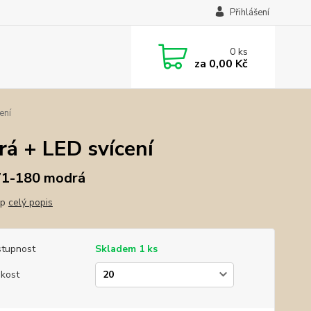
Přihlášení
0
ks
za
0,00 Kč
ení
á + LED svícení
1-180 modrá
ep
celý popis
tupnost
Skladem 1 ks
ikost