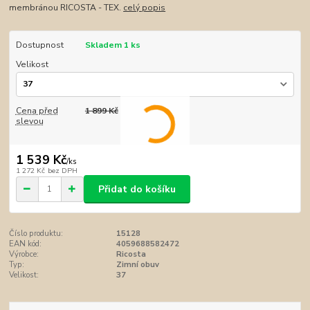
membránou RICOSTA - TEX.
celý popis
Dostupnost
Skladem 1 ks
Velikost
Cena před
1 899 Kč
slevou
1 539 Kč
/
ks
1 272 Kč
bez DPH
Přidat do košíku
Číslo produktu:
15128
EAN kód:
4059688582472
Výrobce:
Ricosta
Typ:
Zimní obuv
Velikost:
37