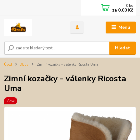
0
ks
za
0,00 Kč
Menu
Hledat
Úvod
Obuv
Zimní kozačky - válenky Ricosta Uma
Zimní kozačky - válenky Ricosta
Uma
Akce