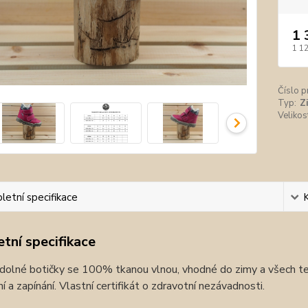
1 
1 1
Číslo p
Typ:
Z
Velikos
etní specifikace
tní specifikace
olné botičky se 100% tkanou vlnou, vhodné do zimy a všech ter
í a zapínání. Vlastní certifikát o zdravotní nezávadnosti.