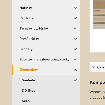
Holínky
Pantofle
Tenisky, plátěnky
První krůčky
Sandály
Sportovní a sálová obuv, cvičky
Kompl
Zimní obuv
Sněhule
Komple
DD Step
Vysoce od
v obouván
Keen