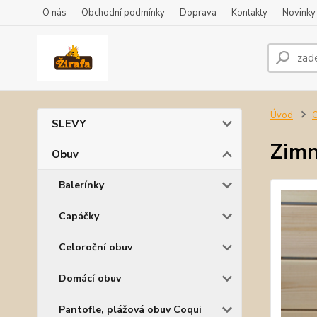
O nás
Obchodní podmínky
Doprava
Kontakty
Novinky
Úvod
SLEVY
Zimn
Obuv
Balerínky
Capáčky
Celoroční obuv
Domácí obuv
Pantofle, plážová obuv Coqui