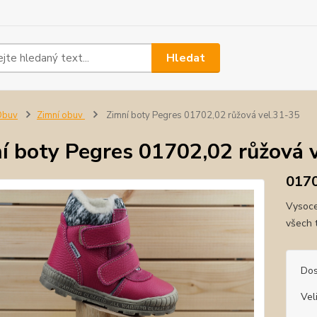
Hledat
Obuv
Zimní obuv
Zimní boty Pegres 01702,02 růžová vel.31-35
í boty Pegres 01702,02 růžová 
0170
Vysoce
všech 
Dos
Vel