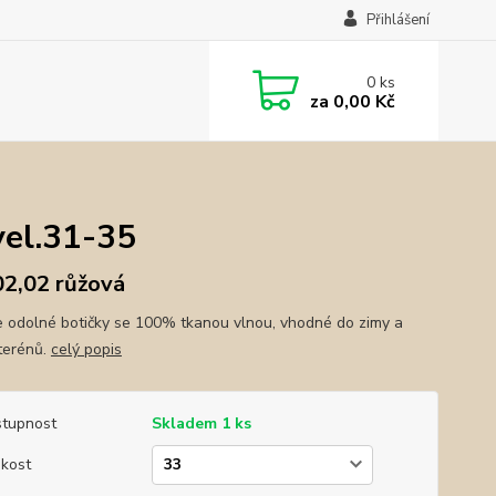
Přihlášení
0
ks
za
0,00 Kč
vel.31-35
2,02 růžová
 odolné botičky se 100% tkanou vlnou, vhodné do zimy a
terénů.
celý popis
tupnost
Skladem 1 ks
ikost