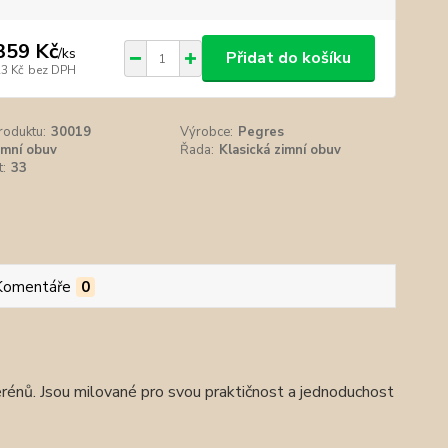
359 Kč
/
ks
Přidat do košíku
23 Kč
bez DPH
roduktu:
30019
Výrobce:
Pegres
imní obuv
Řada:
Klasická zimní obuv
t:
33
Komentáře
0
énů. Jsou milované pro svou praktičnost a jednoduchost