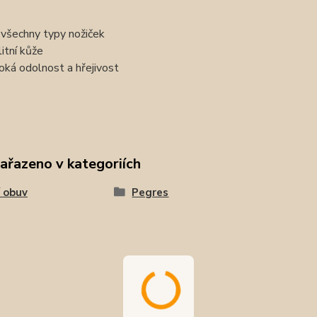
 všechny typy nožiček
litní kůže
oká odolnost a hřejivost
zařazeno v kategoriích
 obuv
Pegres