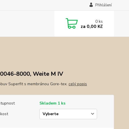
Přihlášení
0
ks
za
0,00 Kč
0046-8000, Weite M IV
obuv Superfit s membránou Gore-tex.
celý popis
tupnost
Skladem 1 ks
ikost