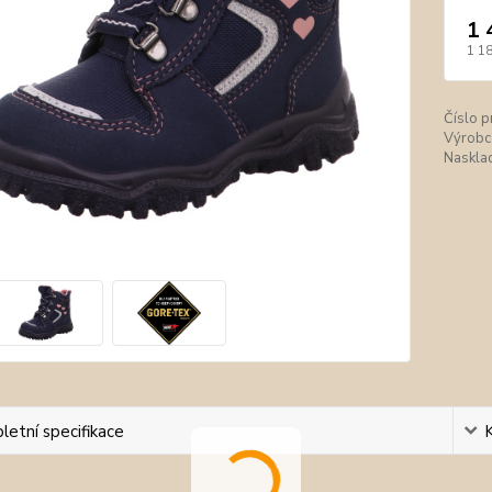
1 
1 1
Číslo p
Výrobc
Nasklad
etní specifikace