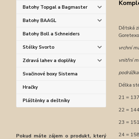
Komple
Batohy Topgal a Bagmaster
Batohy BAAGL
Dětská zi
Batohy Boll a Schneiders
Goretexo
Stélky Svorto
vrchní ma
vnitřní m
Zdravá lahev a doplňky
podrážka
Svačinové boxy Sistema
Délka sté
Hračky
21 = 13
Pláštěnky a deštníky
22 = 14
23 = 15
24 = 1
Pokud máte zájem o produkt, který