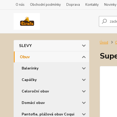
O nás
Obchodní podmínky
Doprava
Kontakty
Novinky
Úvod
SLEVY
Supe
Obuv
Balerínky
Capáčky
Celoroční obuv
Domácí obuv
Pantofle, plážová obuv Coqui