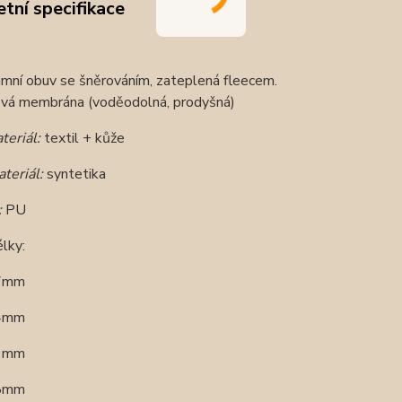
tní specifikace
mní obuv se šněrováním, z
ateplená fleecem.
vá membrána (voděodolná, prodyšná)
teriál:
textil + kůže
ateriál:
syntetika
:
PU
lky:
7mm
4mm
1mm
58mm