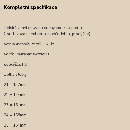
Kompletní specifikace
Dětská zimní obuv na suchý zip, z
ateplená.
Goretexová membrána (voděodolná, prodyšná)
vrchní materiál:
textil + kůže
vnitřní materiál:
syntetika
podrážka:
PU
Délka stélky:
21 = 137mm
22 = 144mm
23 = 151mm
24 = 158mm
25 = 164mm