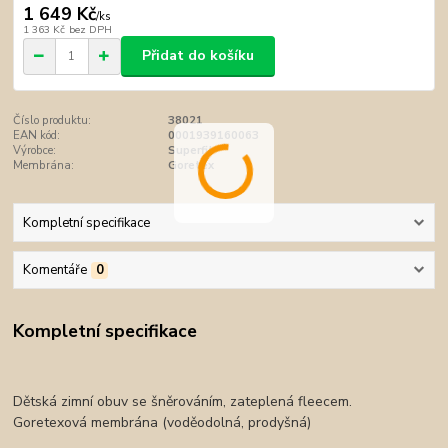
1 649 Kč
/
ks
1 363 Kč
bez DPH
Přidat do košíku
Číslo produktu:
38021
EAN kód:
0001939160063
Výrobce:
Superfit
Membrána:
Goretex
Kompletní specifikace
Komentáře
0
Kompletní specifikace
Dětská zimní obuv se šněrováním, z
ateplená fleecem.
Goretexová membrána (voděodolná, prodyšná)