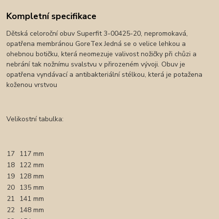
Kompletní specifikace
Dětská celoroční obuv Superfit 3-00425-20, nepromokavá,
opatřena membránou GoreTex Jedná se o velice lehkou a
ohebnou botičku, která neomezuje valivost nožičky při chůzi a
nebrání tak nožnímu svalstvu v přirozeném vývoji. Obuv je
opatřena vyndávací a antibakteriální stélkou, která je potažena
koženou vrstvou
Velikostní tabulka:
17
117 mm
18
122 mm
19
128 mm
20
135 mm
21
141 mm
22
148 mm