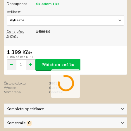
Dostupnost
Skladem 1 ks
Velikost
Cena před
1 599 Kč
slevou
1 399 Kč
/
ks
1 156 Kč
bez DPH
Přidat do košíku
Číslo produktu:
38012
Výrobce:
Superfit
Membrána:
Goretex
Kompletní specifikace
Komentáře
0