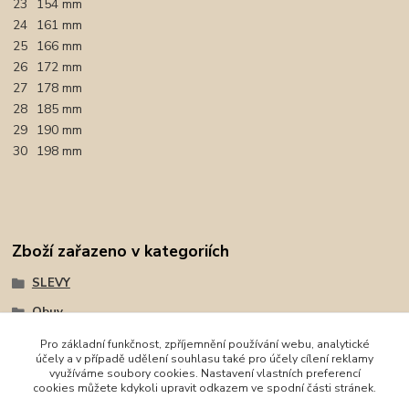
23
154 mm
24
161 mm
25
166 mm
26
172 mm
27
178 mm
28
185 mm
29
190 mm
30
198 mm
Zboží zařazeno v kategoriích
SLEVY
Obuv
Obuv
Pro základní funkčnost, zpříjemnění používání webu, analytické
účely a v případě udělení souhlasu také pro účely cílení reklamy
Celoroční obuv
využíváme soubory cookies. Nastavení vlastních preferencí
cookies můžete kdykoli upravit odkazem ve spodní části stránek.
Superfit