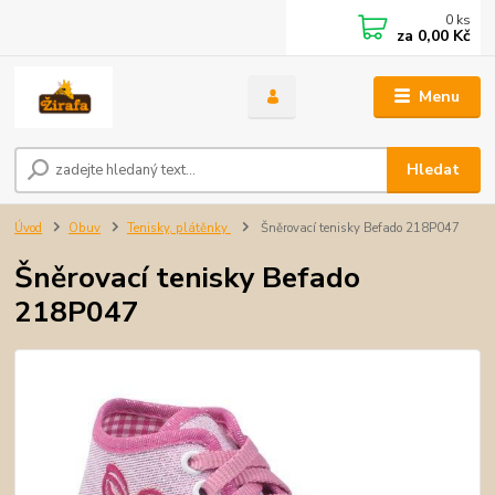
0
ks
za
0,00 Kč
Menu
Hledat
Úvod
Obuv
Tenisky, plátěnky
Šněrovací tenisky Befado 218P047
Šněrovací tenisky Befado
218P047