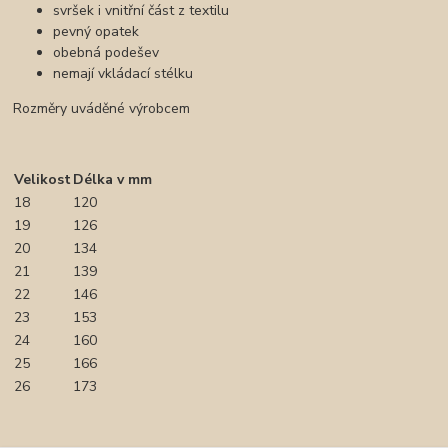
svršek i vnitřní část z textilu
pevný opatek
obebná podešev
nemají vkládací stélku
Rozměry uváděné výrobcem
Velikost
Délka v mm
18
120
19
126
20
134
21
139
22
146
23
153
24
160
25
166
26
173