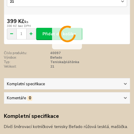
399 Kč
/
ks
330 Kč
bez DPH
Přidat do košíku
Číslo produktu:
40097
Výrobce:
Befado
Typ:
Teniska/plátěnka
Velikost:
21
Kompletní specifikace
Komentáře
0
Kompletní specifikace
Dívčí šněrovací kotníčkové tenisky Befado růžová lesklá, mašlička.