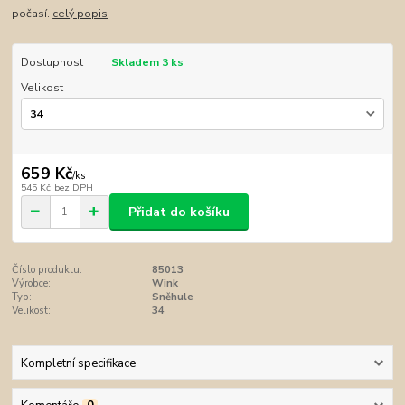
počasí.
celý popis
Dostupnost
Skladem 3 ks
Velikost
659 Kč
/
ks
545 Kč
bez DPH
Přidat do košíku
Číslo produktu:
85013
Výrobce:
Wink
Typ:
Sněhule
Velikost:
34
Kompletní specifikace