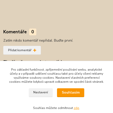
Komentáře
0
Zatím nikdo komentář nepřidal. Buďte první.
Přidat komentář
Zboží zařazeno v kategoriích
Pro základní funkčnost, zpříjemnění používání webu, analytické
Zimní obuv
účely a v případě udělení souhlasu také pro účely cílení reklamy
využíváme soubory cookies. Nastavení vlastních preferencí
Sněhule
cookies můžete kdykoli upravit odkazem ve spodní části stránek.
Wink
Souhlasím
Nastavení
Souhlas můžete odmítnout
zde
.