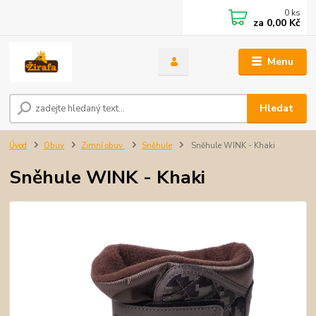
0
ks
za
0,00 Kč
Menu
Hledat
Úvod
Obuv
Zimní obuv
Sněhule
Sněhule WINK - Khaki
Sněhule WINK - Khaki