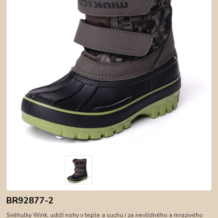
BR92877-2
Sněhulky Wink, udrží nohy v teple a suchu i za nevlídného a mrazivého