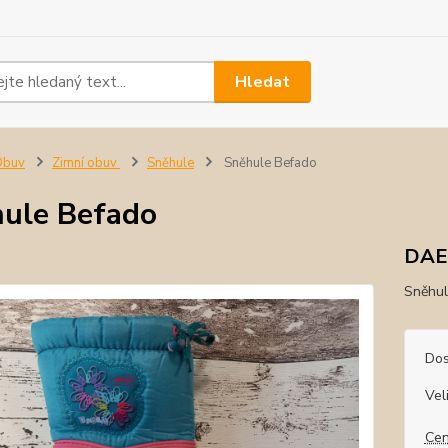
Hledat
Obuv
Zimní obuv
Sněhule
Sněhule Befado
ule Befado
DA
Sněhul
Dos
Vel
Cen