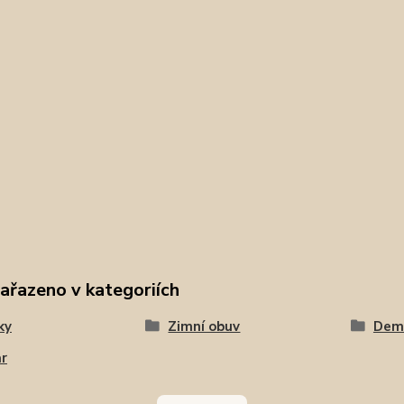
zařazeno v kategoriích
ky
Zimní obuv
Dem
r