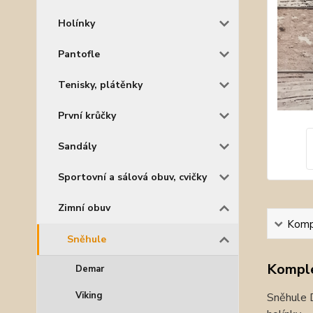
Holínky
Pantofle
Tenisky, plátěnky
První krůčky
Sandály
Sportovní a sálová obuv, cvičky
Zimní obuv
Kompl
Sněhule
Komple
Demar
Viking
Sněhule D