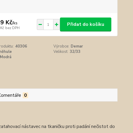
9 Kč
/
ks
Přidat do košíku
 Kč
bez DPH
roduktu:
40306
Výrobce:
Demar
něhule
Velikost:
32/33
Modrá
Komentáře
0
zatahovací nástavec na tkaničku proti padání nečistot do