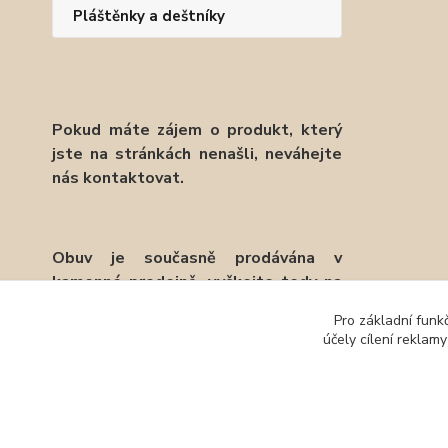
Pláštěnky a deštníky
Pokud máte zájem o produkt, který
jste na stránkách nenašli, neváhejte
nás kontaktovat.
Obuv je současně prodávána v
kamenné prodejně, vyčkejte tedy na
potvrzení objednávky emailem.
Pro základní funk
účely cílení reklam
Děkujeme.