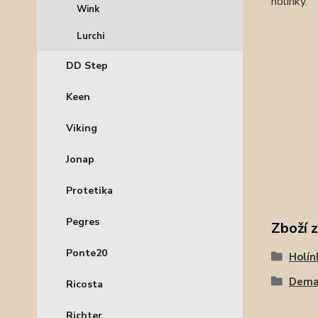
holínky.
Wink
Lurchi
DD Step
Keen
Viking
Jonap
Protetika
Pegres
Zboží 
Ponte20
Holín
Dema
Ricosta
Richter