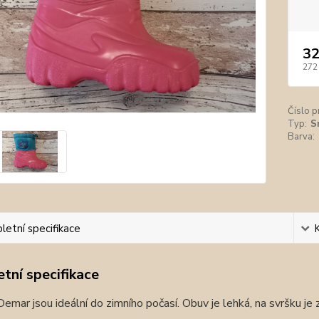
32
272
Číslo p
Typ:
S
Barva:
etní specifikace
tní specifikace
emar jsou ideální do zimního počasí. Obuv je lehká, na svršku je 