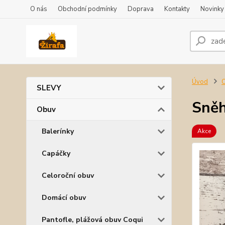
O nás
Obchodní podmínky
Doprava
Kontakty
Novinky
Úvod
SLEVY
Sněh
Obuv
Balerínky
Akce
Capáčky
Celoroční obuv
Domácí obuv
Pantofle, plážová obuv Coqui