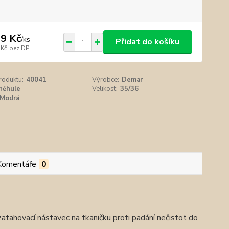
9 Kč
/
ks
Přidat do košíku
 Kč
bez DPH
roduktu:
40041
Výrobce:
Demar
něhule
Velikost:
35/36
Modrá
Komentáře
0
zatahovací nástavec na tkaničku proti padání nečistot do