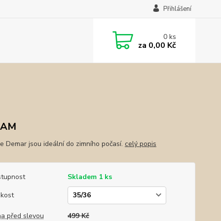
Přihlášení
0
ks
za
0,00 Kč
EAM
e Demar jsou ideální do zimního počasí.
celý popis
tupnost
Skladem 1 ks
ikost
a před slevou
499 Kč