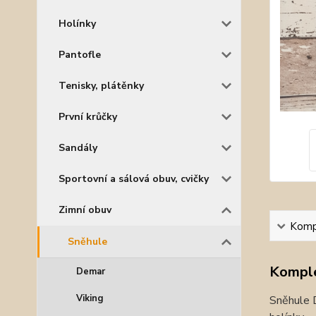
Holínky
Pantofle
Tenisky, plátěnky
První krůčky
Sandály
Sportovní a sálová obuv, cvičky
Zimní obuv
Kompl
Sněhule
Komple
Demar
Viking
Sněhule D