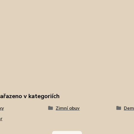
zařazeno v kategoriích
ky
Zimní obuv
Dem
r