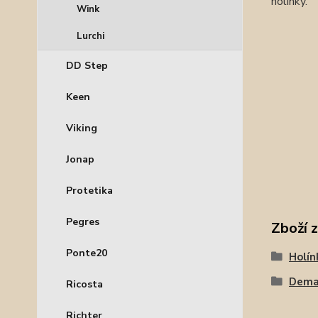
holínky.
Wink
Lurchi
DD Step
Keen
Viking
Jonap
Protetika
Pegres
Zboží 
Ponte20
Holín
Dema
Ricosta
Richter