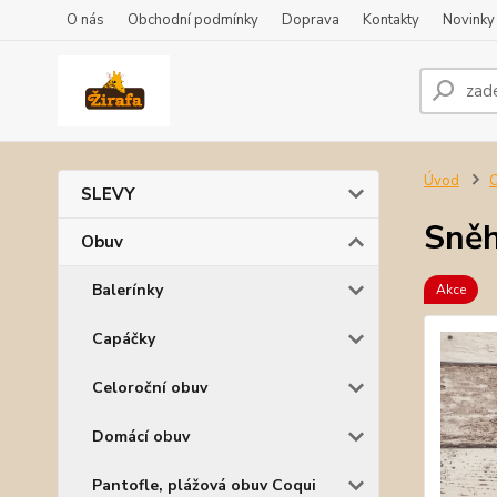
O nás
Obchodní podmínky
Doprava
Kontakty
Novinky
Úvod
SLEVY
Sněh
Obuv
Balerínky
Akce
Capáčky
Celoroční obuv
Domácí obuv
Pantofle, plážová obuv Coqui