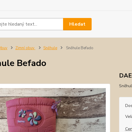
Hledat
Obuv
Zimní obuv
Sněhule
Sněhule Befado
ule Befado
DA
Sněhul
Dos
Vel
Cen