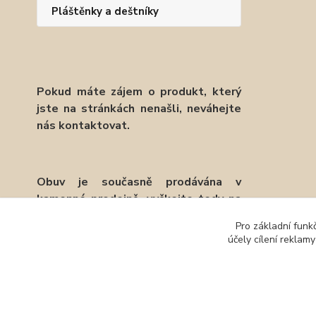
Pláštěnky a deštníky
Pokud máte zájem o produkt, který
jste na stránkách nenašli, neváhejte
nás kontaktovat.
Obuv je současně prodávána v
kamenné prodejně, vyčkejte tedy na
potvrzení objednávky emailem.
Pro základní funk
účely cílení reklam
Děkujeme.