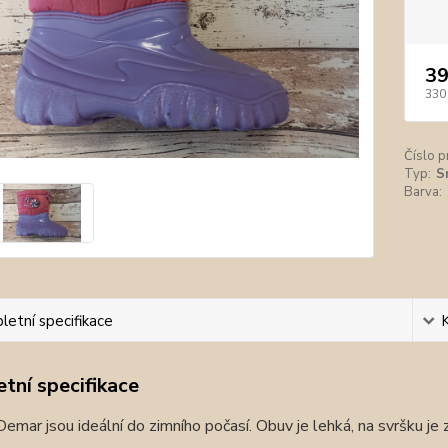
39
330
Číslo p
Typ:
S
Barva:
etní specifikace
tní specifikace
emar jsou ideální do zimního počasí. Obuv je lehká, na svršku je 