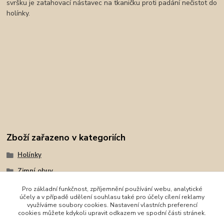
svršku je zatahovací nástavec na tkaničku proti padání nečistot do
holínky.
Zboží zařazeno v kategoriích
Holínky
Zimní obuv
Demar
Pro základní funkčnost, zpříjemnění používání webu, analytické
účely a v případě udělení souhlasu také pro účely cílení reklamy
Sněhule
využíváme soubory cookies. Nastavení vlastních preferencí
cookies můžete kdykoli upravit odkazem ve spodní části stránek.
Demar