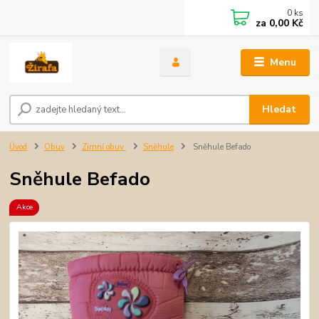
0
ks
za
0,00 Kč
Menu
Hledat
Úvod
Obuv
Zimní obuv
Sněhule
Sněhule Befado
Sněhule Befado
Akce