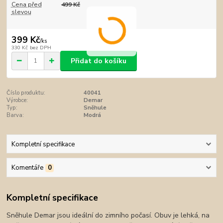
Cena před
499 Kč
slevou
399 Kč
/
ks
330 Kč
bez DPH
Přidat do košíku
Číslo produktu:
40041
Výrobce:
Demar
Typ:
Sněhule
Barva:
Modrá
Kompletní specifikace
Komentáře
0
Kompletní specifikace
Sněhule Demar jsou ideální do zimního počasí. Obuv je lehká, na