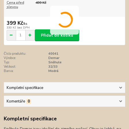
Cena před
499 Kč
slevou
399 Kč
/
ks
330 Kč
bez DPH
Přidat do košíku
Číslo produktu:
40041
Výrobce:
Demar
Typ:
Sněhule
Velikost:
32/33
Barva:
Modrá
Kompletní specifikace
Komentáře
0
Kompletní specifikace
Sněhule Demar jsou ideální do zimního počasí. Obuv je lehká, na