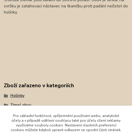
svršku je zatahovací nástavec na tkaničku proti padání nečistot do
holínky.
Zboží zařazeno v kategoriích
Holínky
Zimní obuv
Demar
Pro základní funkčnost, zpříjemnění používání webu, analytické
účely a v případě udělení souhlasu také pro účely cílení reklamy
Sněhule
využíváme soubory cookies. Nastavení vlastních preferencí
cookies můžete kdykoli upravit odkazem ve spodní části stránek.