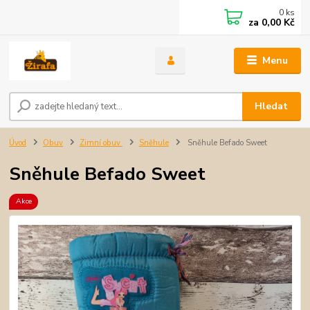
0
ks
za
0,00 Kč
Menu
Hledat
Úvod
Obuv
Zimní obuv
Sněhule
Sněhule Befado Sweet
Sněhule Befado Sweet
Akce