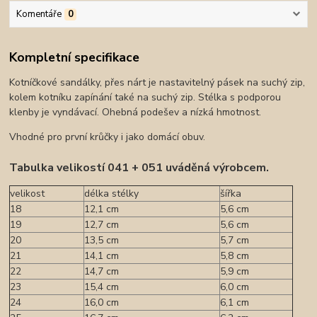
Komentáře
0
Kompletní specifikace
Kotníčkové sandálky, přes nárt je nastavitelný pásek na suchý zip,
kolem kotníku zapínání také na suchý zip. Stélka s podporou
klenby je vyndávací. Ohebná podešev a nízká hmotnost.
Vhodné pro první krůčky i jako domácí obuv.
Tabulka velikostí 041 + 051 uváděná výrobcem.
velikost
délka stélky
šířka
18
12,1 cm
5,6 cm
19
12,7 cm
5,6 cm
20
13,5 cm
5,7 cm
21
14,1 cm
5,8 cm
22
14,7 cm
5,9 cm
23
15,4 cm
6,0 cm
24
16,0 cm
6,1 cm