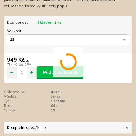
velikost délka stélky šíř...
celý popis
Dostupnost
Skladem 1 ks
Velikost
949 Kč
/
ks
784 Kč
bez DPH
Přidat do košíku
Číslo produktu:
41069
Výrobce:
Jonap
Typ:
Sandály
Řada:
041
Velikost:
19
Kompletní specifikace