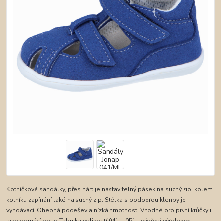
Kotníčkové sandálky, přes nárt je nastavitelný pásek na suchý zip, kolem
kotníku zapínání také na suchý zip. Stélka s podporou klenby je
vyndávací. Ohebná podešev a nízká hmotnost. Vhodné pro první krůčky i
jako domácí obuv. Tabulka velikostí 041 + 051 uváděná výrobcem.