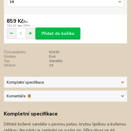
859 Kč
/
ks
710 Kč
bez DPH
Přidat do košíku
Číslo produktu:
51020
Výrobce:
Essi
Typ:
Sandály
Velikost:
19
Kompletní specifikace
Komentáře
0
Kompletní specifikace
Dětské kožené sandále s pevnou patou, krytou špičkou a koženou
stélkou. Na nártu je zapínání na suchý zip, šířka obuvi se dá