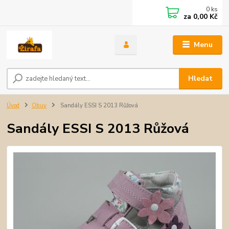
0
ks
za
0,00 Kč
Menu
Hledat
Úvod
Obuv
Sandály ESSI S 2013 Růžová
Sandály ESSI S 2013 Růžová