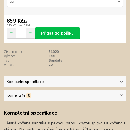
859 Kč
/
ks
710 Kč
bez DPH
Přidat do košíku
Číslo produktu:
51020
Výrobce:
Essi
Typ:
Sandály
Velikost:
22
Kompletní specifikace
Komentáře
0
Kompletní specifikace
Dětské kožené sandále s pevnou patou, krytou špičkou a koženou
stélkou. Na nártu je zapínání na suchý zip, šířka obuvi se dá