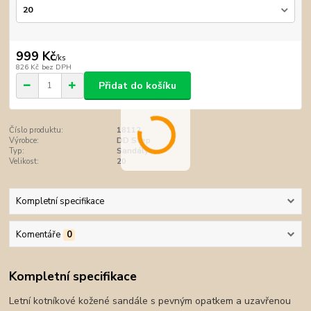
999 Kč
/
ks
826 Kč
bez DPH
Přidat do košíku
Číslo produktu:
18112
Výrobce:
DD Step
Typ:
Sandály
Velikost:
20
Kompletní specifikace
Komentáře
0
Kompletní specifikace
Letní kotníkové kožené sandále s pevným opatkem a uzavřenou