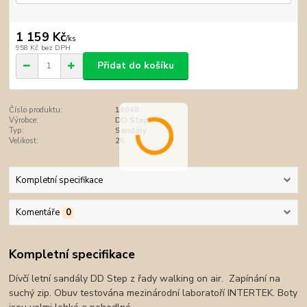
1 159 Kč
/
ks
958 Kč
bez DPH
Přidat do košíku
Číslo produktu:
18048
Výrobce:
DD Step
Typ:
Sandály
Velikost:
25
Kompletní specifikace
Komentáře
0
Kompletní specifikace
Dívčí letní sandály DD Step z řady walking on air. Zapínání na
suchý zip. Obuv testována mezinárodní laboratoří INTERTEK. Boty