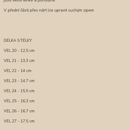
jsou velmi lehké a pohodlné.
V přední části přes nárt lze upravit suchým zipem
DÉLKA STÉLKY
VEL.20 - 12,5 cm
VEL.21 - 13,3 cm
VEL.22 - 14 cm
VEL.23 - 14,7 cm
VEL.24 - 15,5 cm
VEL.25 - 16,3 cm
VEL.26 - 16,7 cm
VEL.27 - 17,5 cm