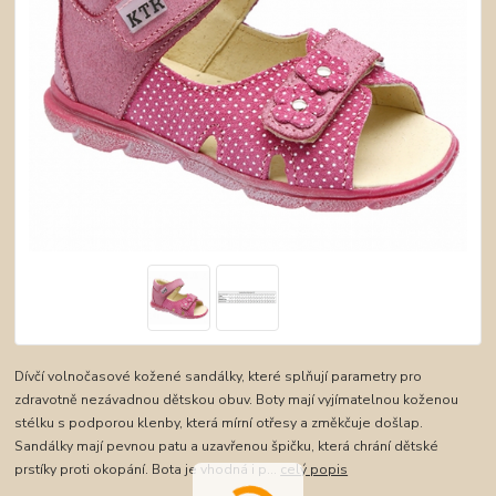
Dívčí volnočasové kožené sandálky, které splňují parametry pro
zdravotně nezávadnou dětskou obuv. Boty mají vyjímatelnou koženou
stélku s podporou klenby, která mírní otřesy a změkčuje došlap.
Sandálky mají pevnou patu a uzavřenou špičku, která chrání dětské
prstíky proti okopání. Bota je vhodná i p...
celý popis