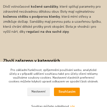
Dívčí volnočasové
kožené sandálky
, které splňují parametry pro
zdravotně nezávadnou dětskou obuv. Boty mají vyjímatelnou
koženou stélku s podporou klenby
, která mírní otřesy a
změkčuje došlap. Sandálky mají pevnou patu a uzavřenou špičku,
která chrání dětské prstíky proti okopání. Bota je vhodná i pro
vyšší nárt, díky
regulaci na dva suché zipy
.
Zboží zařazeno v kategoriích
Obuv
Pro základní funkčnost, zpříjemnění používání webu, analytické
účely a v případě udělení souhlasu také pro účely cílení reklamy
Sandály
využíváme soubory cookies. Nastavení vlastních preferencí
cookies můžete kdykoli upravit odkazem ve spodní části stránek.
KTR
Souhlasím
Nastavení
Souhlas můžete odmítnout
zde
.