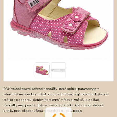
Dívčí volnočasové kožené sandálky, které splňují parametry pro
zdravotně nezávadnou dětskou obuv. Boty mají vyjímatelnou koženou
stélku s podporou klenby, která mírní otřesy a změkčuje došlap.
Sandálky mají pevnou patu a uzavřenou špičku, která chrání dětské
prstíky proti okopání. Bota je vhodná i p...
celý popis