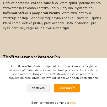
Dívčí volnočasové
kožené sandálky
, které splňují parametry pro
zdravotně nezávadnou dětskou obuv. Boty mají vyjímatelnou
koženou stélku s podporou klenby
, která mírní otřesy a
změkčuje došlap. Sandálky mají pevnou patu a uzavřenou špičku,
která chrání dětské prstíky proti okopání. Bota je vhodná i pro
vyšší nárt, díky
regulaci na dva suché zipy
.
Zboží zařazeno v kategoriích
Obuv
Pro základní funkčnost, zpříjemnění používání webu, analytické
účely a v případě udělení souhlasu také pro účely cílení reklamy
Sandály
využíváme soubory cookies. Nastavení vlastních preferencí
cookies můžete kdykoli upravit odkazem ve spodní části stránek.
KTR
Souhlasím
Nastavení
Souhlas můžete odmítnout
zde
.
Vytvořeno na
Eshop-rychle.cz