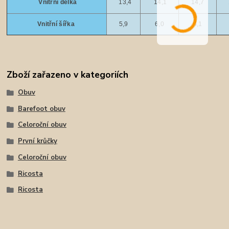
Vnitřní délka
13,4
14,1
14,7
Vnitřní šířka
5,9
6,0
6,1
Zboží zařazeno v kategoriích
Obuv
Barefoot obuv
Celoroční obuv
První krůčky
Celoroční obuv
Ricosta
Ricosta