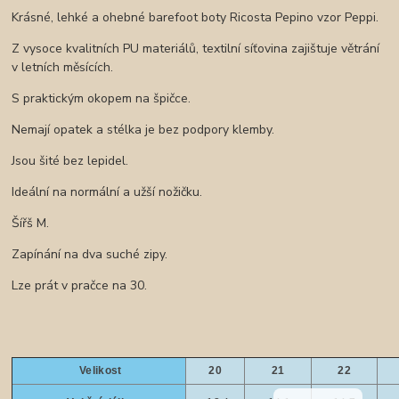
Krásné, lehké a ohebné barefoot boty Ricosta Pepino vzor Peppi.
Z vysoce kvalitních PU materiálů, textilní síťovina zajištuje větrání
v letních měsících.
S praktickým okopem na špičce.
Nemají opatek a stélka je bez podpory klemby.
Jsou šité bez lepidel.
Ideální na normální a užší nožičku.
Šířš M.
Zapínání na dva suché zipy.
Lze prát v pračce na 30.
Velikost
20
21
22