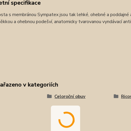
tní specifikace
sta s membránou Sympatex jsou tak lehké, ohebné a poddajné a d
ěkkou a ohebnou podešví, anatomicky tvarovanou vyndávací antib
zařazeno v kategoriích
Celoroční obuv
Rico