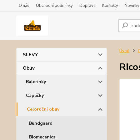
O nás
Obchodní podmínky
Doprava
Kontakty
Novinky
Úvod
SLEVY
Rico
Obuv
Balerínky
Capáčky
Celoroční obuv
Bundgaard
Biomecanics