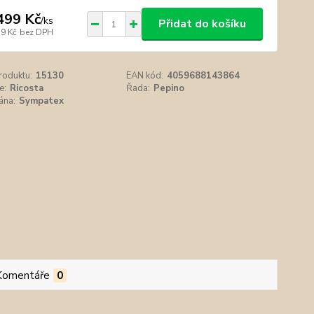
499 Kč
/
ks
Přidat do košíku
39 Kč
bez DPH
roduktu:
15130
EAN kód:
4059688143864
e:
Ricosta
Řada:
Pepino
na:
Sympatex
Komentáře
0