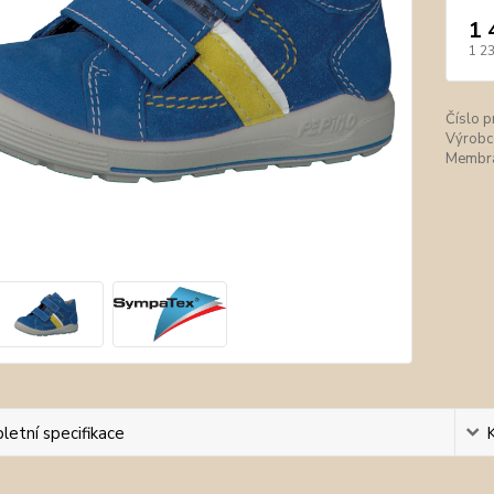
1 
1 2
Číslo p
Výrobc
Membrá
etní specifikace