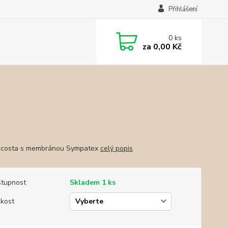
Přihlášení
0
ks
za
0,00 Kč
icosta s membránou Sympatex
celý popis
tupnost
Skladem 1 ks
ikost