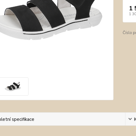
1 
1 3
Číslo p
etní specifikace