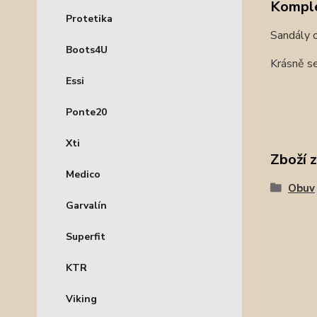
Komple
Protetika
Sandály o
Boots4U
Krásně se
Essi
Ponte20
Xti
Zboží 
Medico
Obuv
Garvalín
Superfit
KTR
Viking