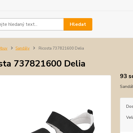
Hledat
Obuv
Sandály
Ricosta 737821600 Delia
sta 737821600 Delia
93 s
Sandál
Dos
Vel