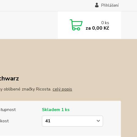
Přihlášení
0
ks
za
0,00 Kč
chwarz
y oblíbené značky Ricosta.
celý popis
tupnost
Skladem 1 ks
ikost