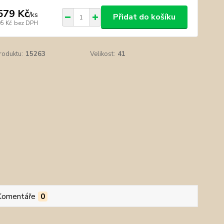
579 Kč
/
ks
Přidat do košíku
05 Kč
bez DPH
roduktu:
15263
Velikost:
41
Komentáře
0