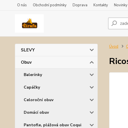
O nás
Obchodní podmínky
Doprava
Kontakty
Novinky
Úvod
SLEVY
Rico
Obuv
Balerínky
Capáčky
Celoroční obuv
Domácí obuv
Pantofle, plážová obuv Coqui