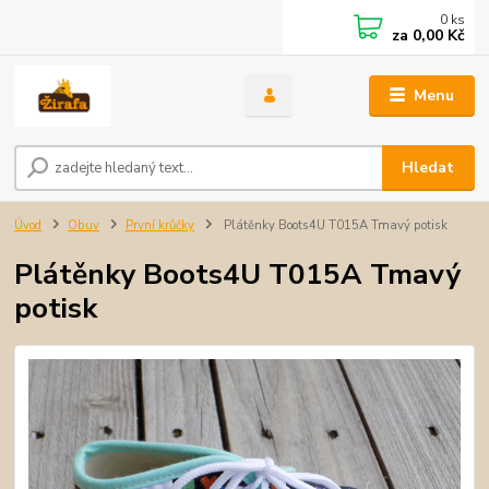
0
ks
za
0,00 Kč
Menu
Hledat
Úvod
Obuv
První krůčky
Plátěnky Boots4U T015A Tmavý potisk
Plátěnky Boots4U T015A Tmavý
potisk