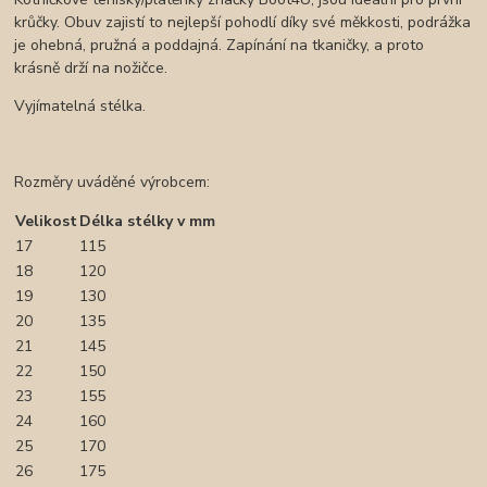
krůčky. Obuv zajistí to nejlepší pohodlí díky své měkkosti, podrážka
je ohebná, pružná a poddajná. Zapínání na tkaničky, a proto
krásně drží na nožičce.
Vyjímatelná stélka.
Rozměry uváděné výrobcem:
Velikost
Délka stélky v mm
17
115
18
120
19
130
20
135
21
145
22
150
23
155
24
160
25
170
26
175