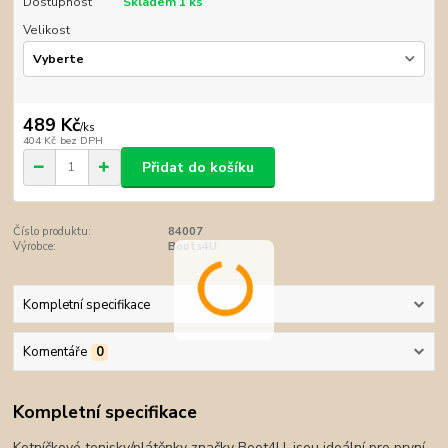
Dostupnost
Skladem 1 ks
Velikost
489 Kč
/
ks
404 Kč
bez DPH
Přidat do košíku
Číslo produktu:
84007
Výrobce:
Boots4U
Kompletní specifikace
Komentáře
0
Kompletní specifikace
Kotníčkové tenisky/plátěnky značky Boot4U, jsou ideální pro první