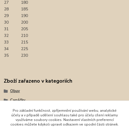
27
180
28
185
29
190
30
200
31
205
32
210
33
215
34
225
35
230
Zboží zařazeno v kategoriích
Obuv
Capáčky
Tenisky, plátěnky
Pro základní funkčnost, zpříjemnění používání webu, analytické
účely a v případě udělení souhlasu také pro účely cílení reklamy
První krůčky
využíváme soubory cookies. Nastavení vlastních preferencí
cookies můžete kdykoli upravit odkazem ve spodní části stránek.
Boots4U