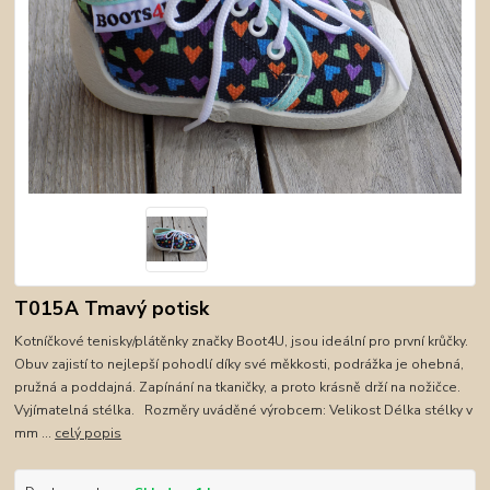
T015A Tmavý potisk
Kotníčkové tenisky/plátěnky značky Boot4U, jsou ideální pro první krůčky.
Obuv zajistí to nejlepší pohodlí díky své měkkosti, podrážka je ohebná,
pružná a poddajná. Zapínání na tkaničky, a proto krásně drží na nožičce.
Vyjímatelná stélka. Rozměry uváděné výrobcem: Velikost Délka stélky v
mm ...
celý popis