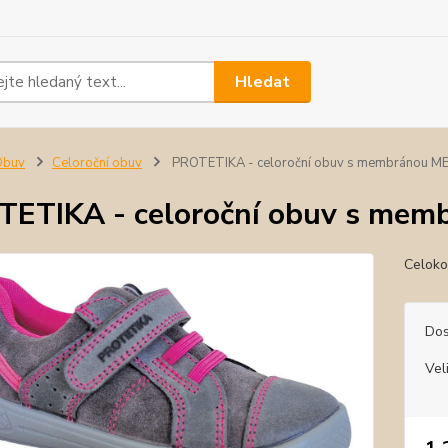
Hledat
Obuv
Celoroční obuv
PROTETIKA - celoroční obuv s membránou M
ETIKA - celoroční obuv s mem
Celoko
Dos
Vel