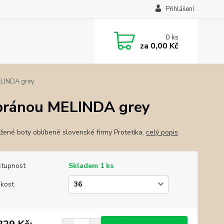
Přihlášení
0
ks
za
0,00 Kč
ELINDA grey
bránou MELINDA grey
žené boty oblíbené slovenské firmy Protetika.
celý popis
tupnost
Skladem 1 ks
ikost