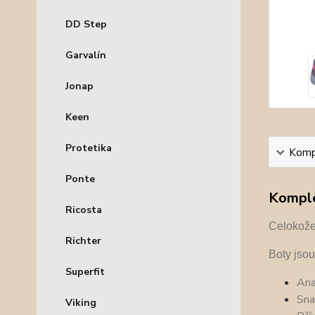
DD Step
Garvalín
Jonap
Keen
Protetika
Kompl
Ponte
Komple
Ricosta
Celokože
Richter
Boty jso
Superfit
Ana
Sna
Viking