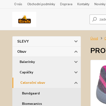
O nás
Obchodní podmínky
Doprava
Kontakty
Novinky
Úvod
SLEVY
PROT
Obuv
Balerínky
Capáčky
Celoroční obuv
Bundgaard
Biomecanics