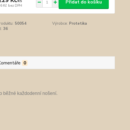
229 Kč
/
ks
Přidat do košíku
16 Kč
bez DPH
roduktu:
50054
Výrobce:
Protetika
t:
36
Komentáře
0
o běžné každodenní nošení.