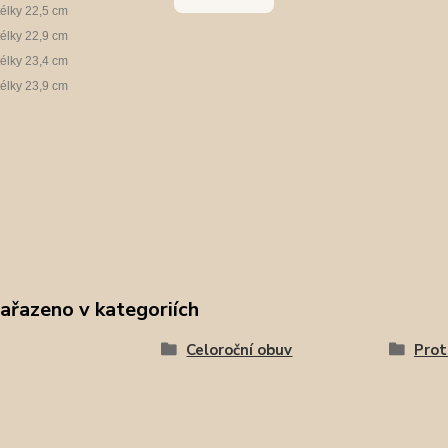
télky 22,5 cm
télky 22,9 cm
télky 23,4 cm
télky 23,9 cm
zařazeno v kategoriích
Celoroční obuv
Prot