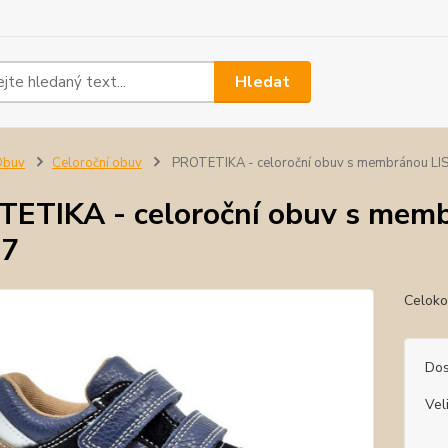
Hledat
Obuv
Celoroční obuv
PROTETIKA - celoroční obuv s membránou LIS
ETIKA - celoroční obuv s memb
37
Celoko
Dos
Vel