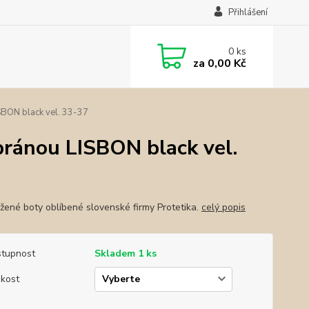
Přihlášení
0
ks
za
0,00 Kč
BON black vel. 33-37
ránou LISBON black vel.
žené boty oblíbené slovenské firmy Protetika.
celý popis
tupnost
Skladem 1 ks
ikost