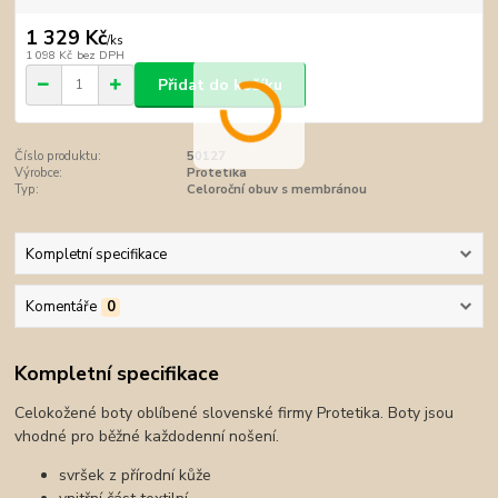
1 329 Kč
/
ks
1 098 Kč
bez DPH
Přidat do košíku
Číslo produktu:
50127
Výrobce:
Protetika
Typ:
Celoroční obuv s membránou
Kompletní specifikace
Komentáře
0
Kompletní specifikace
Celokožené boty oblíbené slovenské firmy Protetika. Boty jsou
vhodné pro běžné každodenní nošení.
svršek z přírodní kůže