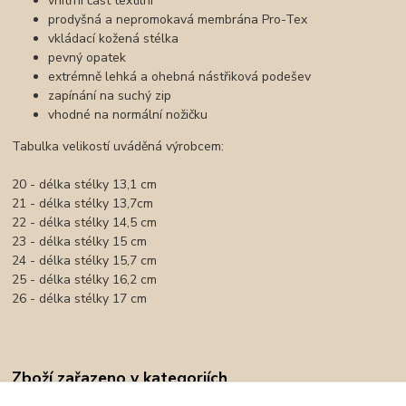
vnitřní část textilní
prodyšná a nepromokavá membrána Pro-Tex
vkládací kožená stélka
pevný opatek
extrémně lehká a ohebná nástřiková podešev
zapínání na suchý zip
vhodné na normální nožičku
Tabulka velikostí uváděná výrobcem:
20 - délka stélky 13,1 cm
21 - délka stélky 13,7cm
22 - délka stélky 14,5 cm
23 - délka stélky 15 cm
24 - délka stélky 15,7 cm
25 - délka stélky 16,2 cm
26 - délka stélky 17 cm
Zboží zařazeno v kategoriích