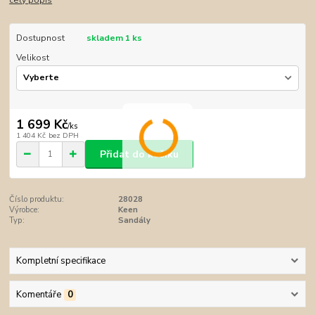
celý popis
Dostupnost
skladem 1 ks
Velikost
1 699 Kč
/
ks
1 404 Kč
bez DPH
Přidat do košíku
Číslo produktu:
28028
Výrobce:
Keen
Typ:
Sandály
Kompletní specifikace
Komentáře
0