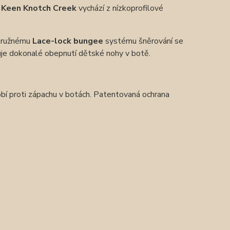
í
Keen Knotch Creek
vychází z nízkoprofilové
 pružnému
Lace-lock bungee
systému šněrování se
je dokonalé obepnutí dětské nohy v botě.
í proti zápachu v botách. Patentovaná ochrana