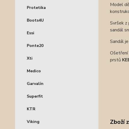
Model dět
Protetika
konstruk
Boots4U
Svršek z 
sandál s
Essi
Sandál j
Ponte20
Ošetření 
Xti
prstů
KE
Medico
Garvalín
Superfit
KTR
Zboží 
Viking