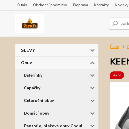
O nás
Obchodní podmínky
Doprava
Kontakty
Novinky
Úvod
SLEVY
KEEN
Obuv
Balerínky
Akce
Capáčky
Celoroční obuv
Domácí obuv
Pantofle, plážová obuv Coqui