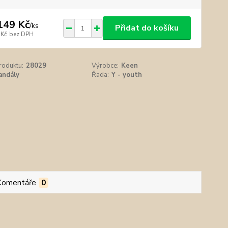
149 Kč
/
ks
Přidat do košíku
 Kč
bez DPH
roduktu:
28029
Výrobce:
Keen
andály
Řada:
Y - youth
Komentáře
0