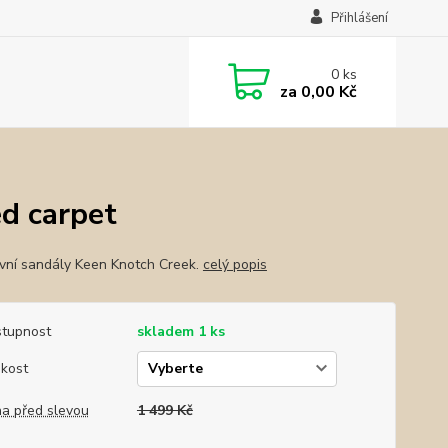
Přihlášení
0
ks
za
0,00 Kč
d carpet
vní sandály Keen Knotch Creek.
celý popis
tupnost
skladem 1 ks
ikost
a před slevou
1 499 Kč