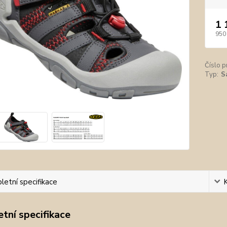
1 
950
Číslo p
Typ:
S
etní specifikace
tní specifikace