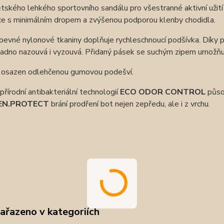
ského lehkého sportovního sandálu pro všestranné aktivní užit
ce s minimálním dropem a zvýšenou podporou klenby chodidla.
pevné nylonové tkaniny doplňuje rychleschnoucí podšívka. Díky
nadno nazouvá i vyzouvá. Přidaný pásek se suchým zipem umožňu
e osazen odlehčenou gumovou podešví.
přírodní antibakteriální technologií
ECO ODOR CONTROL
působ
EN.PROTECT
brání prodření bot nejen zepředu, ale i z vrchu.
zařazeno v kategoriích