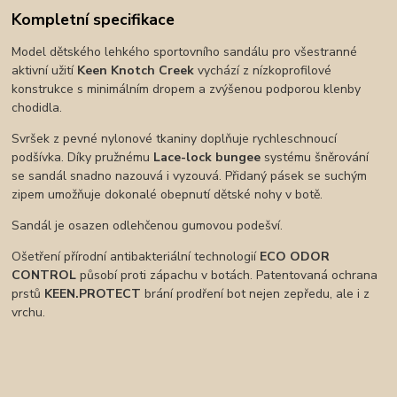
Kompletní specifikace
Model dětského lehkého sportovního sandálu pro všestranné
aktivní užití
Keen Knotch Creek
vychází z nízkoprofilové
konstrukce s minimálním dropem a zvýšenou podporou klenby
chodidla.
Svršek z pevné nylonové tkaniny doplňuje rychleschnoucí
podšívka. Díky pružnému
Lace-lock bungee
systému šněrování
se sandál snadno nazouvá i vyzouvá. Přidaný pásek se suchým
zipem umožňuje dokonalé obepnutí dětské nohy v botě.
Sandál je osazen odlehčenou gumovou podešví.
Ošetření přírodní antibakteriální technologií
ECO ODOR
CONTROL
působí proti zápachu v botách. Patentovaná ochrana
prstů
KEEN.PROTECT
brání prodření bot nejen zepředu, ale i z
vrchu.