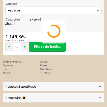
Velikost
Cena před
1 499 Kč
slevou
1 149 Kč
/
ks
950 Kč
bez DPH
Přidat do košíku
Číslo produktu:
28029
Výrobce:
Keen
Typ:
Sandály
Řada:
Y - youth
Kompletní specifikace
Komentáře
0