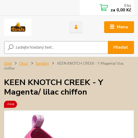
0
ks
za
0,00 Kč
Menu
Hledat
Úvod
Obuv
Sandály
KEEN KNOTCH CREEK - Y Magenta/ lilac
chiffon
KEEN KNOTCH CREEK - Y
Magenta/ lilac chiffon
Akce