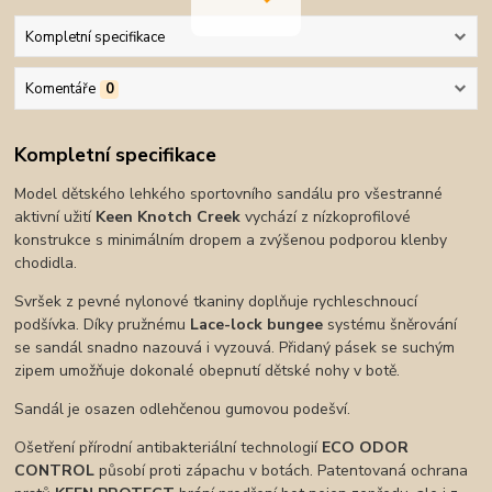
Kompletní specifikace
Komentáře
0
Kompletní specifikace
Model dětského lehkého sportovního sandálu pro všestranné
aktivní užití
Keen Knotch Creek
vychází z nízkoprofilové
konstrukce s minimálním dropem a zvýšenou podporou klenby
chodidla.
Svršek z pevné nylonové tkaniny doplňuje rychleschnoucí
podšívka. Díky pružnému
Lace-lock bungee
systému šněrování
se sandál snadno nazouvá i vyzouvá. Přidaný pásek se suchým
zipem umožňuje dokonalé obepnutí dětské nohy v botě.
Sandál je osazen odlehčenou gumovou podešví.
Ošetření přírodní antibakteriální technologií
ECO ODOR
CONTROL
působí proti zápachu v botách. Patentovaná ochrana