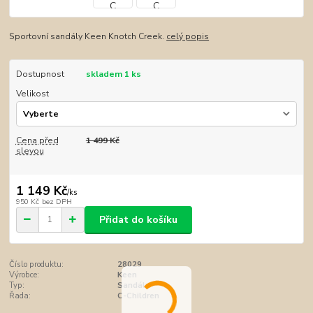
Sportovní sandály Keen Knotch Creek.
celý popis
Dostupnost
skladem 1 ks
Velikost
Cena před
1 499 Kč
slevou
1 149 Kč
/
ks
950 Kč
bez DPH
Přidat do košíku
Číslo produktu:
28029
Výrobce:
Keen
Typ:
Sandály
Řada:
C-Children