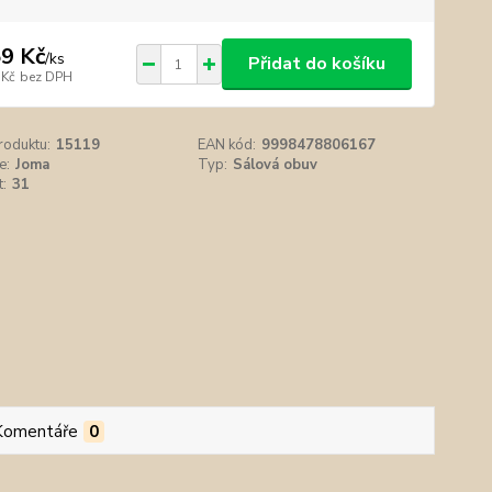
9 Kč
/
ks
Přidat do košíku
 Kč
bez DPH
roduktu:
15119
EAN kód:
9998478806167
e:
Joma
Typ:
Sálová obuv
t:
31
Komentáře
0