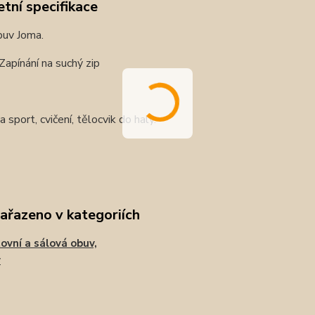
tní specifikace
buv Joma.
Zapínání na suchý zip
 sport, cvičení, tělocvik do haly.
zařazeno v kategoriích
ovní a sálová obuv,
y