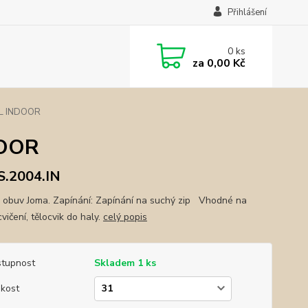
Přihlášení
0
ks
za
0,00 Kč
AL INDOOR
DOOR
.2004.IN
 obuv Joma. Zapínání: Zapínání na suchý zip Vhodné na
cvičení, tělocvik do haly.
celý popis
tupnost
Skladem 1 ks
ikost