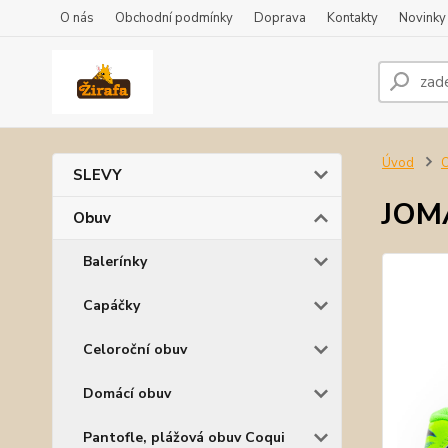
O nás
Obchodní podmínky
Doprava
Kontakty
Novinky
Úvod
SLEVY
JOM
Obuv
Balerínky
Capáčky
Celoroční obuv
Domácí obuv
Pantofle, plážová obuv Coqui