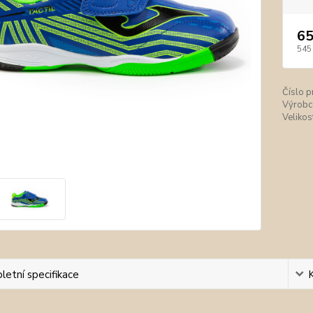
65
545
Číslo p
Výrobc
Velikos
etní specifikace