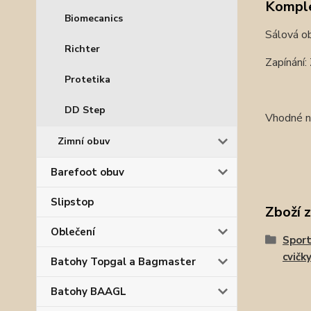
Komple
Biomecanics
Sálová o
Richter
Zapínání:
Protetika
DD Step
Vhodné na
Zimní obuv
Barefoot obuv
Slipstop
Zboží 
Oblečení
Sport
cvičk
Batohy Topgal a Bagmaster
Batohy BAAGL