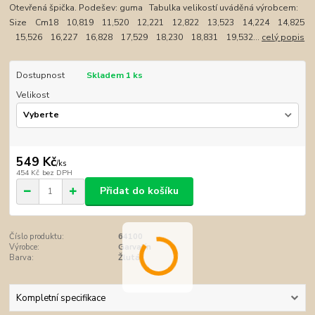
Otevřená špička. Podešev: guma Tabulka velikostí uváděná výrobcem:
Size Cm18 10,819 11,520 12,221 12,822 13,523 14,224 14,825
15,526 16,227 16,828 17,529 18,230 18,831 19,532...
celý popis
Dostupnost
Skladem 1 ks
Velikost
549 Kč
/
ks
454 Kč
bez DPH
Přidat do košíku
Číslo produktu:
64100
Výrobce:
Garvalín
Barva:
Žlutá
Kompletní specifikace