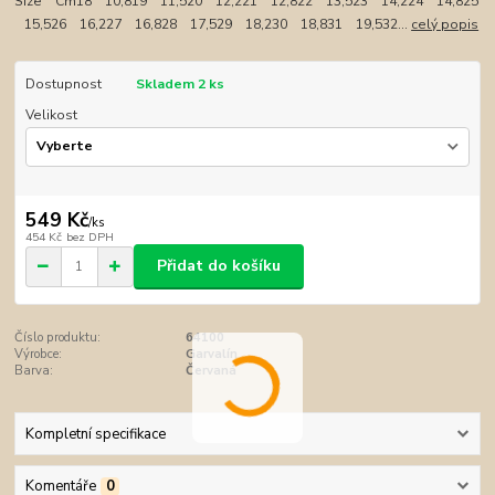
Size Cm18 10,819 11,520 12,221 12,822 13,523 14,224 14,825
15,526 16,227 16,828 17,529 18,230 18,831 19,532...
celý popis
Dostupnost
Skladem 2 ks
Velikost
549 Kč
/
ks
454 Kč
bez DPH
Přidat do košíku
Číslo produktu:
64100
Výrobce:
Garvalín
Barva:
Červaná
Kompletní specifikace
Komentáře
0