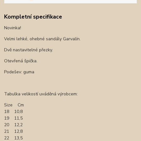
Kompletní specifikace
Novinka!
Velmi lehké, ohebné sandály Garvalín.
Dvě nastavitelné přezky.
Otevřená špička.
Podešev: guma
Tabulka velikostí uváděná výrobcem:
Size Cm
18 10,8
19 11,5
20 12,2
21 12,8
22 13,5