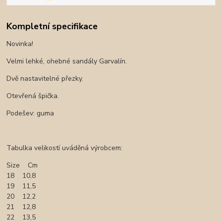
Kompletní specifikace
Novinka!
Velmi lehké, ohebné sandály Garvalín.
Dvě nastavitelné přezky.
Otevřená špička.
Podešev: guma
Tabulka velikostí uváděná výrobcem:
Size Cm
18 10,8
19 11,5
20 12,2
21 12,8
22 13,5