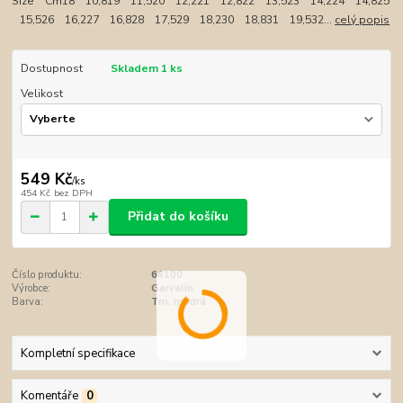
Size Cm18 10,819 11,520 12,221 12,822 13,523 14,224 14,825
15,526 16,227 16,828 17,529 18,230 18,831 19,532...
celý popis
Dostupnost
Skladem 1 ks
Velikost
549 Kč
/
ks
454 Kč
bez DPH
Přidat do košíku
Číslo produktu:
64100
Výrobce:
Garvalín
Barva:
Tm. modrá
Kompletní specifikace
Komentáře
0